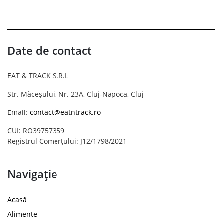
Date de contact
EAT & TRACK S.R.L
Str. Măceșului, Nr. 23A, Cluj-Napoca, Cluj
Email:
contact@eatntrack.ro
CUI: RO39757359
Registrul Comerțului: J12/1798/2021
Navigație
Acasă
Alimente