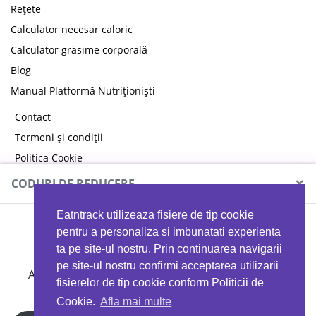
Rețete
Calculator necesar caloric
Calculator grăsime corporală
Blog
Manual Platformă Nutriționiști
Contact
Termeni și condiții
Politica Cookie
Politica de confidențialitate
×
CODURI DE REDUCERE
Eatntrack utilizeaza fisiere de tip cookie
MYPROTEIN
pentru a personaliza si imbunatati experienta
ta pe site-ul nostru. Prin continuarea navigarii
pe site-ul nostru confirmi acceptarea utilizarii
Ai
40%
reducere la orice comandă folosind codul
fisierelor de tip cookie conform Politicii de
EATTRACK
Cookie.
Afla mai multe