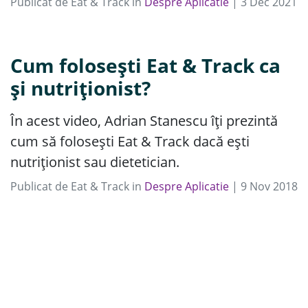
Publicat de
Eat & Track
in
Despre Aplicatie
|
3
Dec
2021
Cum folosești Eat & Track ca
și nutriționist?
În acest video, Adrian Stanescu îți prezintă
cum să folosești Eat & Track dacă ești
nutriționist sau dietetician.
Publicat de
Eat & Track
in
Despre Aplicatie
|
9
Nov
2018