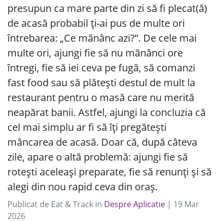
presupun ca mare parte din zi să fi plecat(ă)
de acasă probabil ți-ai pus de multe ori
întrebarea: „Ce mănânc azi?”. De cele mai
multe ori, ajungi fie să nu mănânci ore
întregi, fie să iei ceva pe fugă, să comanzi
fast food sau să plătești destul de mult la
restaurant pentru o masă care nu merită
neapărat banii. Astfel, ajungi la concluzia că
cel mai simplu ar fi să îți pregătești
mâncarea de acasă. Doar că, după câteva
zile, apare o altă problemă: ajungi fie să
rotești aceleași preparate, fie să renunți și să
alegi din nou rapid ceva din oraș.
Publicat de
Eat & Track
in
Despre Aplicatie
|
19
Mar
2026