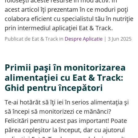
folosești aceste resurse în mod activ. În
acest articol îți prezentam în ce moduri poți
colabora eficient cu specialistul tău în nutriție
prin intermediul aplicației Eat & Track.
Publicat de
Eat & Track
in
Despre Aplicatie
|
3
Jun
2025
Primii pași în monitorizarea
alimentației cu Eat & Track:
Ghid pentru începători
Te-ai hotărât să îți iei în serios alimentația și
să începi să monitorizezi ce mănânci?
Felicitări pentru acest pas important! Poate
părea copleșitor la început, dar cu ajutorul