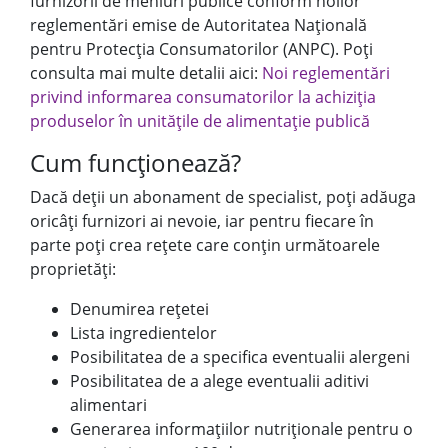
furnizorii de meniuri publice conform noilor
reglementări emise de Autoritatea Națională
pentru Protecția Consumatorilor (ANPC). Poți
consulta mai multe detalii aici:
Noi reglementări
privind informarea consumatorilor la achiziția
produselor în unitățile de alimentație publică
Cum funcționează?
Dacă deții un abonament de specialist, poți adăuga
oricâți furnizori ai nevoie, iar pentru fiecare în
parte poți crea rețete care conțin următoarele
proprietăți:
Denumirea rețetei
Lista ingredientelor
Posibilitatea de a specifica eventualii alergeni
Posibilitatea de a alege eventualii aditivi
alimentari
Generarea informațiilor nutriționale pentru o