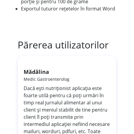
porție și pentru 100 de grame
Exportul tuturor rețetelor în format Word
Părerea utilizatorilor
Mădălina
R
Medic Gastroenterolog
Nu
tă
Dacă ești nutriționist aplicația este
Mă
foarte utilă pentru că poți urmări în
în
O
timp real jurnalul alimentar al unui
cu
client și meniul stabilit de tine pentru
po
ru
client îl poți transmite prin
intermediul aplicației nefiind necesare
mailuri, worduri, pdfuri, etc. Toate