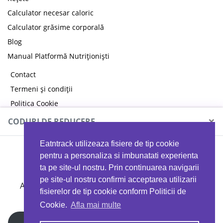
Calculator necesar caloric
Calculator grăsime corporală
Blog
Manual Platformă Nutriționiști
Contact
Termeni și condiții
Politica Cookie
×
Politica de confidențialitate
CODURI DE REDUCERE
Eatntrack utilizeaza fisiere de tip cookie
MYPROTEIN
pentru a personaliza si imbunatati experienta
ta pe site-ul nostru. Prin continuarea navigarii
pe site-ul nostru confirmi acceptarea utilizarii
Ai
40%
reducere la orice comandă folosind codul
fisierelor de tip cookie conform Politicii de
EATTRACK
Cookie.
Afla mai multe