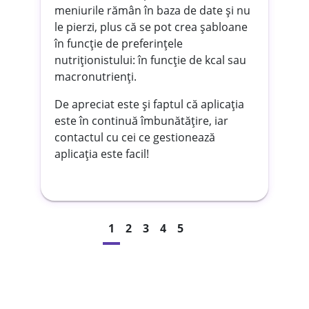
meniurile rămân în baza de date și nu
le pierzi, plus că se pot crea șabloane
în funcție de preferințele
se
nutriționistului: în funcție de kcal sau
e
macronutrienți.
tă
De apreciat este și faptul că aplicația
este în continuă îmbunătățire, iar
contactul cu cei ce gestionează
aplicația este facil!
1
2
3
4
5