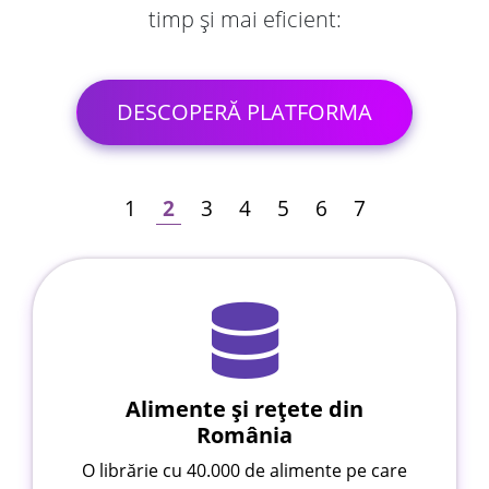
timp și mai eficient:
DESCOPERĂ PLATFORMA
1
2
3
4
5
6
7
Alimente și rețete din
România
O librărie cu 40.000 de alimente pe care