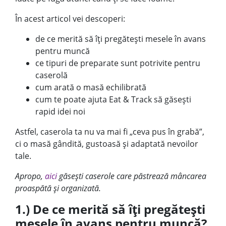
În acest articol vei descoperi:
de ce merită să îți pregătești mesele în avans
pentru muncă
ce tipuri de preparate sunt potrivite pentru
caserolă
cum arată o masă echilibrată
cum te poate ajuta Eat & Track să găsești
rapid idei noi
Astfel, caserola ta nu va mai fi „ceva pus în grabă”,
ci o masă gândită, gustoasă și adaptată nevoilor
tale.
Apropo,
aici
găsești caserole care păstrează mâncarea
proaspătă și organizată.
1.) De ce merită să îți pregătești
mesele în avans pentru muncă?