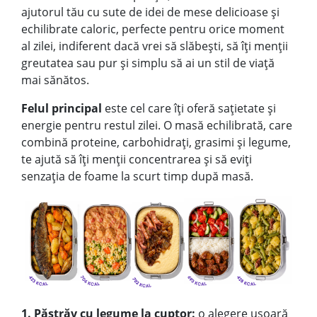
ajutorul tău cu sute de idei de mese d
elicioase și
echilibrate caloric, perfecte pentru orice moment
al zilei, indiferent dacă vrei să slăbești, să îți menții
greutatea sau pur și simplu să ai un stil de viață
mai sănătos.
Felul principal
este cel care îți oferă sațietate și
energie pentru restul zilei. O masă echilibrată, care
combină proteine, carbohidrați, grasimi și legume,
te ajută să îți menții concentrarea și să eviți
senzația de foame la scurt timp după masă.
1. Păstrăv cu legume la cuptor:
o alegere ușoară