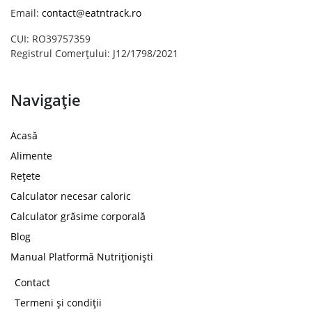
Email:
contact@eatntrack.ro
CUI: RO39757359
Registrul Comerțului: J12/1798/2021
Navigație
Acasă
Alimente
Rețete
Calculator necesar caloric
Calculator grăsime corporală
Blog
Manual Platformă Nutriționiști
Contact
Termeni și condiții