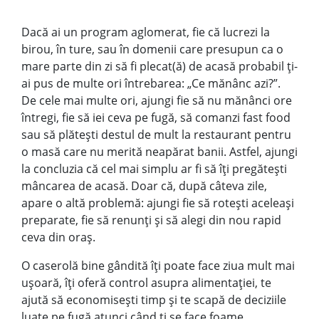
Dacă ai un program aglomerat, fie că lucrezi la
birou, în ture, sau în domenii
care presupun ca o
mare parte din zi să fi
plecat(ă) de acasă probabil ți-
ai pus de multe ori întrebarea: „Ce mănânc azi?”.
De cele mai multe ori, ajungi fie să nu mănânci ore
întregi, fie să iei ceva pe fugă, să comanzi fast food
sau să plătești destul de mult la restaurant pentru
o masă care nu merită neapărat banii. Astfel, ajungi
la concluzia că cel mai simplu ar fi să îți pregătești
mâncarea de acasă. Doar că, după câteva zile,
apare o altă problemă: ajungi fie să rotești aceleași
preparate, fie să renunți și să alegi din nou rapid
ceva din oraș.
O caserolă bine gândită îți poate face ziua mult mai
ușoară, îți oferă control asupra alimentației, te
ajută să economisești timp și te scapă de deciziile
luate pe fugă atunci când ți se face foame.