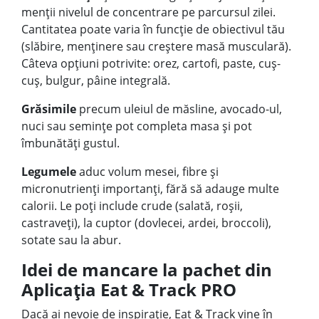
menții nivelul de concentrare pe parcursul zilei.
Cantitatea poate varia în funcție de obiectivul tău
(slăbire, menținere sau creștere masă musculară).
Câteva opțiuni potrivite: orez, cartofi, paste, cuș-
cuș, bulgur, pâine integrală.
Grăsimile
precum uleiul de măsline, avocado-ul,
nuci sau semințe pot completa masa și pot
îmbunătăți gustul.
Legumele
aduc volum mesei, fibre și
micronutrienți importanți, fără să adauge multe
calorii. Le poți include crude (salată, roșii,
castraveți), la cuptor (dovlecei, ardei, broccoli),
sotate sau la abur.
Idei de mancare la pachet din
Aplicația Eat & Track PRO
Dacă ai nevoie de inspirație, Eat & Track vine în