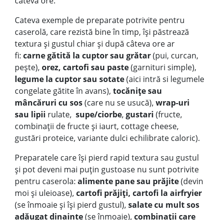
câteva ore.
Cateva exemple de preparate potrivite pentru
caserolă, care rezistă bine în timp, își păstrează
textura și gustul chiar și după câteva ore ar
fi:
carne gătită la cuptor sau grătar
(pui, curcan,
pește),
orez, cartofi sau paste
(garnituri simple),
legume la cuptor sau sotate
(aici intră si legumele
congelate gătite în avans),
tocănițe sau
mâncăruri cu sos
(care nu se usucă),
wrap-uri
sau lipii
rulate,
supe/ciorbe
,
gustari
(fructe,
combinații de fructe și iaurt, cottage cheese,
gustări proteice, variante dulci echilibrate caloric).
Preparatele care își pierd rapid textura sau gustul
și pot deveni mai puțin gustoase nu sunt potrivite
pentru caserola:
alimente pane sau prăjite
(devin
moi și uleioase),
cartofi prăjiți, cartofi la airfryier
(se înmoaie și își pierd gustul),
salate cu mult sos
adăugat dinainte
(se înmoaie),
combinații care