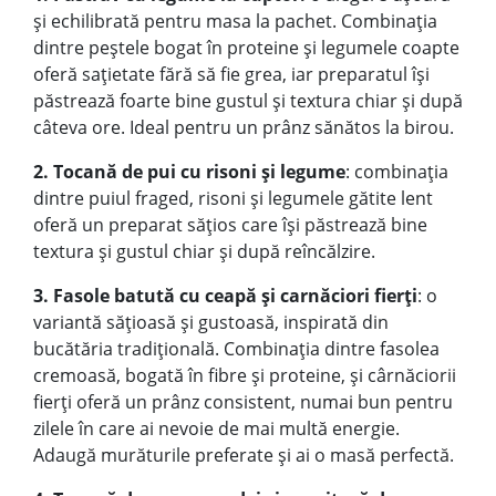
și echilibrată pentru masa la pachet. Combinația
dintre peștele bogat în proteine și legumele coapte
oferă sațietate fără să fie grea, iar preparatul își
păstrează foarte bine gustul și textura chiar și după
câteva ore. Ideal pentru un prânz sănătos la birou.
2. Tocană de pui cu risoni și legume
: combinația
dintre puiul fraged, risoni și legumele gătite lent
oferă un preparat sățios care își păstrează bine
textura și gustul chiar și după reîncălzire.
3. Fasole batută cu ceapă și carnăciori fierți
: o
variantă sățioasă și gustoasă, inspirată din
bucătăria tradițională. Combinația dintre fasolea
cremoasă, bogată în fibre și proteine, și cârnăciorii
fierți oferă un prânz consistent, numai bun pentru
zilele în care ai nevoie de mai multă energie.
Adaugă murăturile preferate și ai o masă perfectă.