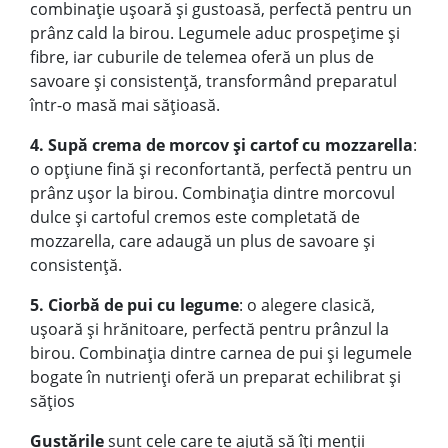
combinație ușoară și gustoasă, perfectă pentru un
prânz cald la birou. Legumele aduc prospețime și
fibre, iar cuburile de telemea oferă un plus de
savoare și consistență, transformând preparatul
într-o masă mai sățioasă.
4. Supă crema de morcov și cartof cu mozzarella
:
o opțiune fină și reconfortantă, perfectă pentru un
prânz ușor la birou. Combinația dintre morcovul
dulce și cartoful cremos este completată de
mozzarella, care adaugă un plus de savoare și
consistență.
5. Ciorbă de pui cu legume
: o alegere clasică,
ușoară și hrănitoare, perfectă pentru prânzul la
birou. Combinația dintre carnea de pui și legumele
bogate în nutrienți oferă un preparat echilibrat și
sățios
Gustările
sunt cele care te ajută să îți menții