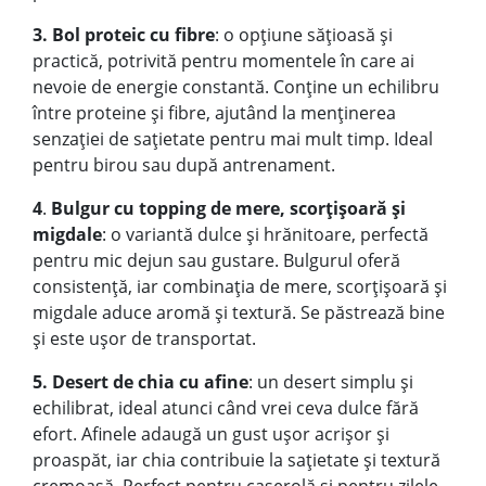
3. Bol proteic cu fibre
: o opțiune sățioasă și
practică, potrivită pentru momentele în care ai
nevoie de energie constantă. Conține un echilibru
între proteine și fibre, ajutând la menținerea
senzației de sațietate pentru mai mult timp. Ideal
pentru birou sau după antrenament.
4
.
Bulgur cu topping de mere, scorțișoară și
migdale
: o variantă dulce și hrănitoare, perfectă
pentru mic dejun sau gustare. Bulgurul oferă
consistență, iar combinația de mere, scorțișoară și
migdale aduce aromă și textură. Se păstrează bine
și este ușor de transportat.
5. Desert de chia cu afine
: un desert simplu și
echilibrat, ideal atunci când vrei ceva dulce fără
efort. Afinele adaugă un gust ușor acrișor și
proaspăt, iar chia contribuie la sațietate și textură