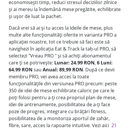
economisești timp, reduci stresul deciziilor zilnice
și ai mereu la îndemână mese pregătite, echilibrate
și ușor de luat la pachet.
Dacă vrei să ai și tu acces la Ideile de mese, plus
multe alte funcționalități oferite in varianta PRO a
aplicației noastre, tot ce trebuie să faci este să
navighezi în aplicația Eat & Track la tab-ul PRO, să
selectezi "Vreau PRO " și să achiți abonamentul
care ți se potrivește:
Lunar: 24.99 RON
,
6 Luni:
64.99 RON
sau
Anual: 89,99 RON
. După ce devii
membru PRO, vei avea acces la toate
funcționalitățile din versiunea PRO precum: peste
350 de idei de mese echilibrate caloric pe care le
poți folosi pentru a-ți crea propriul plan de mese,
idei de antrenamente, posibilitatea de a-ți face
poze de progres, integrare cu brățări fitness,
posibilitatea de a monitoriza aportul de zahăr,
fibre, sare, acces la rapoarte intuitive. Vezi aici
21