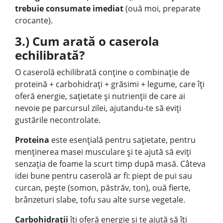
trebuie consumate imediat
(ouă moi, preparate
crocante).
3.) Cum arată o caserola
echilibrată?
O caserolă echilibrată conține o combinație de
proteină + carbohidrați + grăsimi + legume, care îți
oferă energie, sațietate și nutrienții de care ai
nevoie pe parcursul zilei, ajutandu-te să eviți
gustările necontrolate.
Proteina
este esențială pentru sațietate, pentru
menținerea masei musculare și te ajută să eviți
senzația de foame la scurt timp după masă. Câteva
idei bune pentru caserolă ar fi: piept de pui sau
curcan, pește (somon, păstrăv, ton), ouă fierte,
brânzeturi slabe, tofu sau alte surse vegetale.
Carbohidrații
îți oferă energie și te ajută să îți