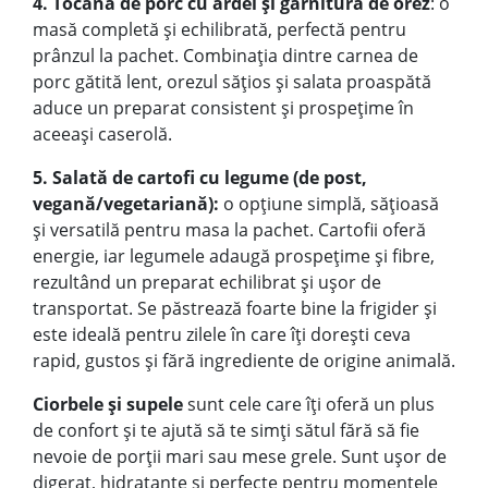
4. Tocană de porc cu ardei și garnitură de orez
: o
masă completă și echilibrată, perfectă pentru
prânzul la pachet. Combinația dintre carnea de
porc gătită lent, orezul sățios și salata proaspătă
aduce un preparat consistent și prospețime în
aceeași caserolă.
5. Salată de cartofi cu legume (de post,
vegană/vegetariană):
o opțiune simplă, sățioasă
și versatilă pentru masa la pachet. Cartofii oferă
energie, iar legumele adaugă prospețime și fibre,
rezultând un preparat echilibrat și ușor de
transportat. Se păstrează foarte bine la frigider și
este ideală pentru zilele în care îți dorești ceva
rapid, gustos și fără ingrediente de origine animală.
Ciorbele și supele
sunt cele care îți oferă un plus
de confort și te ajută să te simți sătul fără să fie
nevoie de porții mari sau mese grele. Sunt ușor de
digerat, hidratante și perfecte pentru momentele