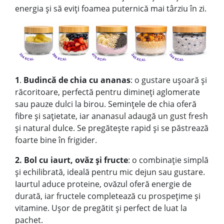
energia și să eviți foamea puternică mai târziu în zi.
1
.
Budincă de chia cu ananas
: o gustare ușoară și
răcoritoare, perfectă pentru dimineți aglomerate
sau pauze dulci la birou. Semințele de chia oferă
fibre și sațietate, iar ananasul adaugă un gust fresh
și natural dulce. Se pregătește rapid și se păstrează
foarte bine în frigider.
2. Bol cu iaurt, ovăz și fructe
: o combinație simplă
și echilibrată, ideală pentru mic dejun sau gustare.
Iaurtul aduce proteine, ovăzul oferă energie de
durată, iar fructele completează cu prospețime și
vitamine. Ușor de pregătit și perfect de luat la
pachet.