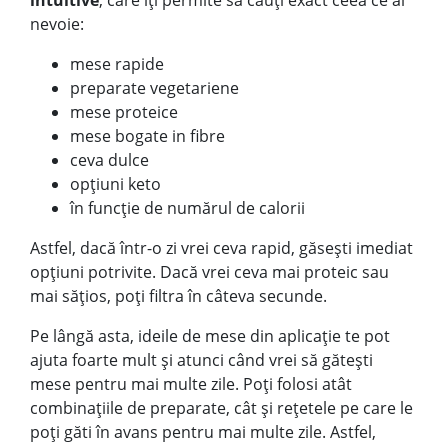
intuitive
, care îți permite să cauți exact ceea ce ai
nevoie:
mese rapide
preparate vegetariene
mese proteice
mese bogate in fibre
ceva dulce
opțiuni keto
în funcție de numărul de calorii
Astfel, dacă într-o zi vrei ceva rapid, găsești imediat
opțiuni potrivite. Dacă vrei ceva mai proteic sau
mai sățios, poți filtra în câteva secunde.
Pe lângă asta, ideile de mese din aplicație te pot
ajuta foarte mult și atunci când vrei să gătești
mese
pentru mai multe zile
. Poți folosi atât
combinațiile de preparate, cât și rețetele pe care le
poți găti în avans pentru mai multe zile. Astfel,