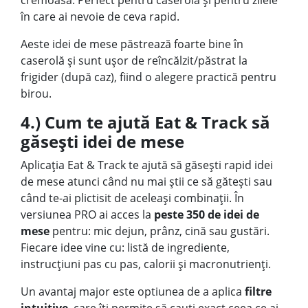
cremoasă. Perfect pentru caserolă și pentru zilele
în care ai nevoie de ceva rapid.
Aeste idei de mese păstrează foarte bine în
caserolă și sunt ușor de reîncălzit/păstrat la
frigider (după caz), fiind o alegere practică pentru
birou.
4.) Cum te ajută Eat & Track să
găsești idei de mese
Aplicația Eat & Track te ajută să găsești rapid idei
de mese atunci când nu mai știi ce să gătești sau
când te-ai plictisit de aceleași combinații. În
versiunea PRO ai acces la
peste 350 de idei de
mese
pentru: mic dejun, prânz, cină sau gustări.
Fiecare idee vine cu: listă de ingrediente,
instrucțiuni pas cu pas, calorii și macronutrienți.
Un avantaj major este optiunea de a aplica
filtre