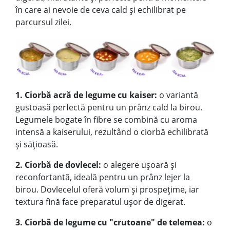
în care ai nevoie de ceva cald și echilibrat pe
parcursul zilei.
1. Ciorbă acră de legume cu kaiser:
o variantă
gustoasă perfectă pentru un prânz cald la birou.
Legumele bogate în fibre se combină cu aroma
intensă a kaiserului, rezultând o ciorbă echilibrată
și sățioasă.
2. Ciorbă de dovlecel:
o alegere ușoară și
reconfortantă, ideală pentru un prânz lejer la
birou. Dovlecelul oferă volum și prospețime, iar
textura fină face preparatul ușor de digerat.
3. Ciorbă de legume cu "crutoane" de telemea:
o