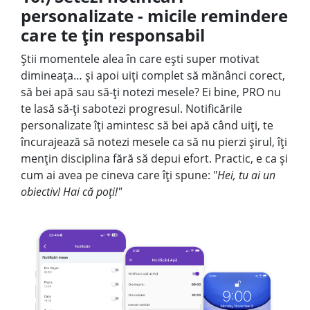
personalizate - micile remindere
care te țin responsabil
Știi momentele alea în care ești super motivat
dimineața… și apoi uiți complet să mănânci corect,
să bei apă sau să-ți notezi mesele? Ei bine, PRO nu
te lasă să-ți sabotezi progresul. Notificările
personalizate îți amintesc să bei apă când uiți, te
încurajează să notezi mesele ca să nu pierzi șirul, îți
mențin disciplina fără să depui efort. Practic, e ca și
cum ai avea pe cineva care îți spune: "
Hei, tu ai un
obiectiv! Hai că poți!"