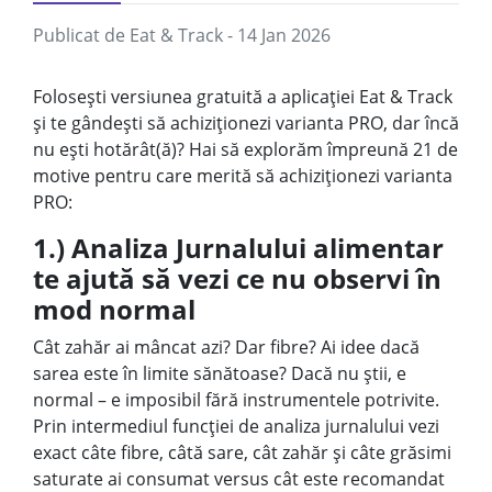
Publicat de
Eat & Track
- 14 Jan 2026
Folosești versiunea gratuită a aplicației Eat & Track
și te gândești să achiziționezi varianta PRO, dar încă
nu ești hotărât(ă)? Hai să explorăm împreună 21 de
motive pentru care merită să achiziționezi varianta
PRO:
1.) Analiza Jurnalului alimentar
te ajută să vezi ce nu observi în
mod normal
Cât zahăr ai mâncat azi? Dar fibre? Ai idee dacă
sarea este în limite sănătoase? Dacă nu știi, e
normal – e imposibil fără instrumentele potrivite.
Prin intermediul funcției de analiza jurnalului vezi
exact câte fibre, câtă sare, cât zahăr și câte grăsimi
saturate ai consumat versus cât este recomandat