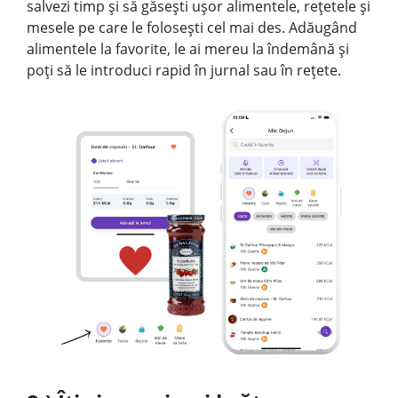
salvezi timp și să găsești ușor alimentele, rețetele și
mesele pe care le folosești cel mai des. Adăugând
alimentele la favorite, le ai mereu la îndemână și
poți să le introduci rapid în jurnal sau în rețete.