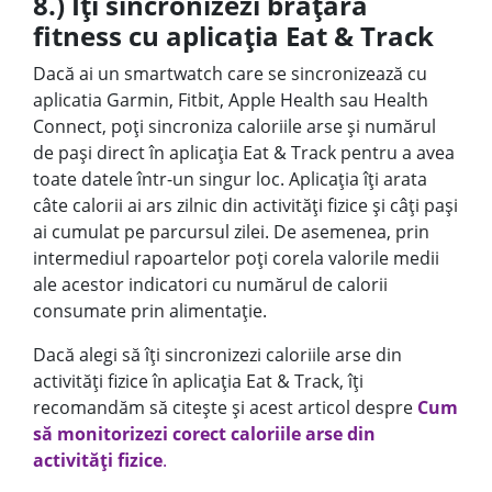
8.) Îți sincronizezi brățara
fitness cu aplicația Eat & Track
Dacă ai un smartwatch care se sincronizează cu
aplicatia Garmin, Fitbit, Apple Health sau Health
Connect, poți sincroniza caloriile arse și numărul
de pași direct în aplicația Eat & Track pentru a avea
toate datele într-un singur loc. Aplicația îți arata
câte calorii ai ars zilnic din activități fizice și câți pași
ai cumulat pe parcursul zilei. De asemenea, prin
intermediul rapoartelor poți corela valorile medii
ale acestor indicatori cu numărul de calorii
consumate prin alimentație.
Dacă alegi să îți sincronizezi caloriile arse din
activități fizice în aplicația Eat & Track, îți
recomandăm să citește și acest articol despre
Cum
să monitorizezi corect caloriile arse din
activități fizice
.