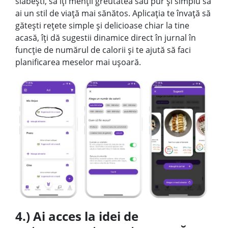
slăbești, să îți menții greutatea sau pur și simplu să
ai un stil de viață mai sănătos. Aplicația te învață să
gătești rețete simple și delicioase chiar la tine
acasă, îți dă sugestii dinamice direct în jurnal în
funcție de numărul de calorii și te ajută să faci
planificarea meselor mai ușoară.
4.) Ai acces la idei de