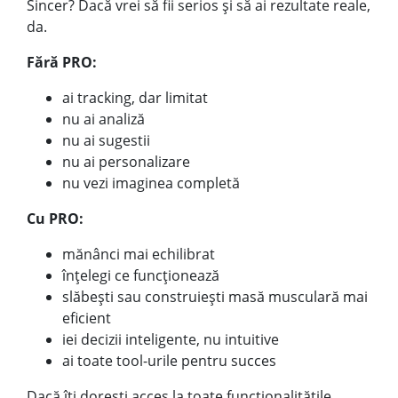
Sincer? Dacă vrei să fii serios și să ai rezultate reale,
da.
Fără PRO:
ai tracking, dar limitat
nu ai analiză
nu ai sugestii
nu ai personalizare
nu vezi imaginea completă
Cu PRO:
mănânci mai echilibrat
înțelegi ce funcționează
slăbești sau construiești masă musculară mai
eficient
iei decizii inteligente, nu intuitive
ai toate tool-urile pentru succes
Dacă îți dorești acces la toate funcționalitățile