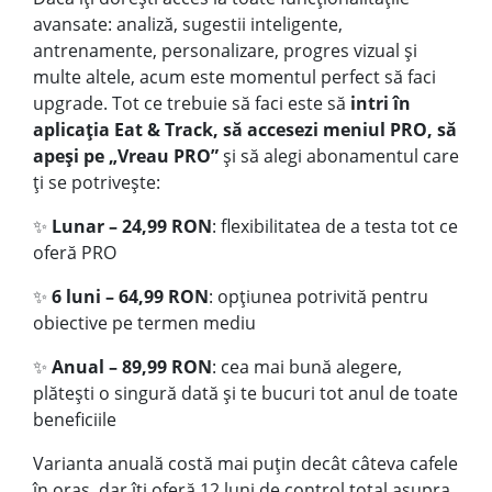
avansate: analiză, sugestii inteligente,
antrenamente, personalizare, progres vizual și
multe altele, acum este momentul perfect să faci
upgrade. Tot ce trebuie să faci este să
intri în
aplicația Eat & Track, să accesezi meniul PRO, să
apeși pe „Vreau PRO”
și să alegi abonamentul care
ți se potrivește:
✨
Lunar – 24,99 RON
: flexibilitatea de a testa tot ce
oferă PRO
✨
6 luni – 64,99 RON
: opțiunea potrivită pentru
obiective pe termen mediu
✨
Anual – 89,99 RON
: cea mai bună alegere,
plătești o singură dată și te bucuri tot anul de toate
beneficiile
Varianta anuală costă mai puțin decât câteva cafele
în oraș, dar îți oferă 12 luni de control total asupra