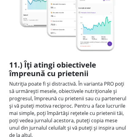
11.) Îți atingi obiectivele
împreună cu prietenii
Nutriția poate fi și distractivă. În varianta PRO poți
să urmărești mesele, obiectivele nutriționale și
progresul, împreună cu prietenii sau cu partenerul
și vă puteți motiva reciproc. Pentru a face lucrurile
mai simple, poți împărtăși rețetele cu prietenii tăi,
poți vedea jurnalul acestora, puteți copia mese
unul din jurnalul celuilalt și vă puteți și inspira unul
de la altul.