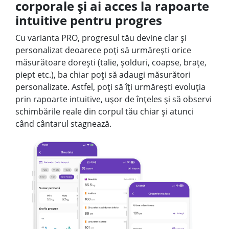
corporale și ai acces la rapoarte
intuitive pentru progres
Cu varianta PRO, progresul tău devine clar și
personalizat deoarece poți să urmărești orice
măsurătoare dorești (talie, șolduri, coapse, brațe,
piept etc.), ba chiar poți să adaugi măsurători
personalizate. Astfel, poți să îți urmărești evoluția
prin rapoarte intuitive, ușor de înțeles și să observi
schimbările reale din corpul tău chiar și atunci
când cântarul stagnează.