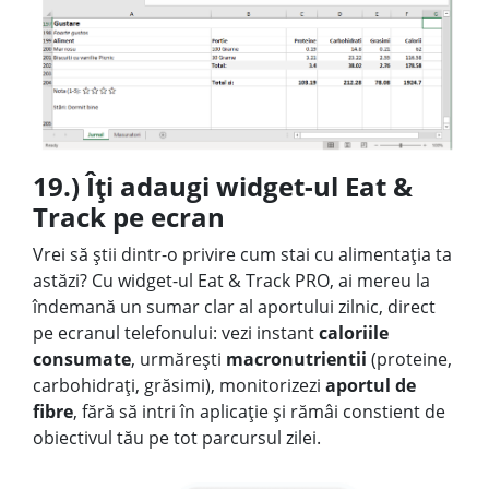
19.) Îți adaugi widget-ul Eat &
Track pe ecran
Vrei să știi dintr-o privire cum stai cu alimentația ta
astăzi? Cu w
idget-ul Eat & Track PRO
, ai mereu la
îndemană un
sumar clar al aportului zilnic
, direct
pe ecranul telefonului:
vezi instant
caloriile
consumate
, urmărești
macronutrientii
(proteine,
carbohidrați, grăsimi), monitorizezi
aportul de
fibre
, fără să intri în aplicație și rămâi constient de
obiectivul tău pe tot parcursul zilei.