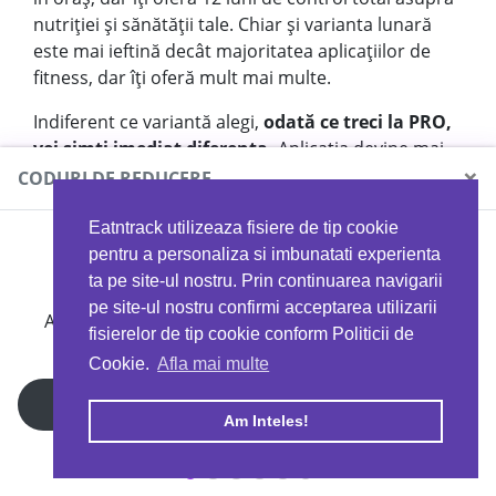
nutriției și sănătății tale. Chiar și varianta lunară
este mai ieftină decât majoritatea aplicațiilor de
fitness, dar îți oferă mult mai multe.
Indiferent ce variantă alegi,
odată ce treci la PRO,
vei simți imediat diferența.
Aplicația devine mai
×
utilă și mai personalizată, iar tu devii cea mai bună
CODURI DE REDUCERE
versiune a ta, pas cu pas. Prețul este mic si
impactul este mare, iar diferența dintre varianta
Eatntrack utilizeaza fisiere de tip cookie
MYPROTEIN
Free și PRO o simți încă din prima zi. Fă upgrade-ul
pentru a personaliza si imbunatati experienta
astăzi și transformă Eat & Track în instrumentul
ta pe site-ul nostru. Prin continuarea navigarii
care te ajută să ajungi acolo unde ți-ai propus mai
pe site-ul nostru confirmi acceptarea utilizarii
Ai
40%
reducere la orice comandă folosind codul
repde, mai ușor și mai motivat. 🚀
fisierelor de tip cookie conform Politicii de
EATTRACK
Cookie.
Afla mai multe
Profită acum
Am Inteles!