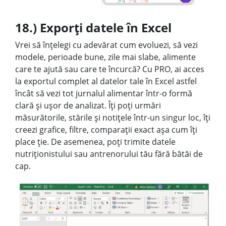
18.) Exporți datele în Excel
Vrei să înțelegi cu adevărat cum evoluezi, să vezi
modele, perioade bune, zile mai slabe, alimente
care te ajută sau care te încurcă? Cu PRO, ai acces
la exportul complet al datelor tale în Excel astfel
încât să vezi tot jurnalul alimentar într-o formă
clară și ușor de analizat. Îți poți urmări
măsurătorile, stările și notițele într-un singur loc, îți
creezi grafice, filtre, comparații exact așa cum îți
place ție. De asemenea, poți trimite datele
nutriționistului sau antrenorului tău fără bătăi de
cap.