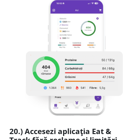
20.) Accesezi aplicația Eat &
Track fără reclame și limitări