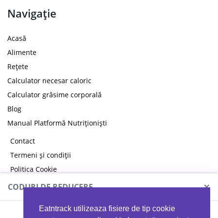
Navigație
Acasă
Alimente
Rețete
Calculator necesar caloric
Calculator grăsime corporală
Blog
Manual Platformă Nutriționiști
Contact
Termeni și condiții
Politica Cookie
Politica de confidențialitate
×
CODURI DE REDUCERE
Eatntrack utilizeaza fisiere de tip cookie