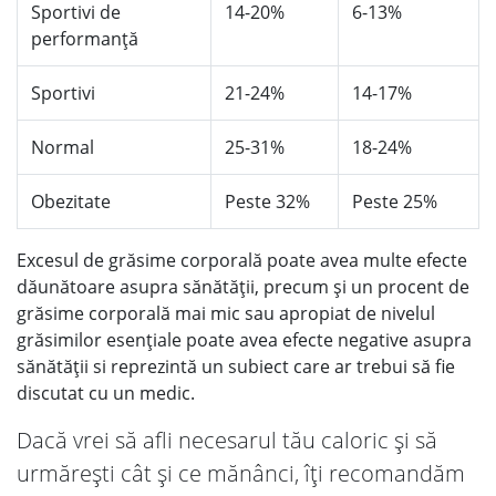
Sportivi de
14-20%
6-13%
performanță
Sportivi
21-24%
14-17%
Normal
25-31%
18-24%
Obezitate
Peste 32%
Peste 25%
Excesul de grăsime corporală poate avea multe efecte
dăunătoare asupra sănătății, precum și un procent de
grăsime corporală mai mic sau apropiat de nivelul
grăsimilor esențiale poate avea efecte negative asupra
sănătății si reprezintă un subiect care ar trebui să fie
discutat cu un medic.
Dacă vrei să afli necesarul tău caloric și să
urmărești cât și ce mănânci, îți recomandăm