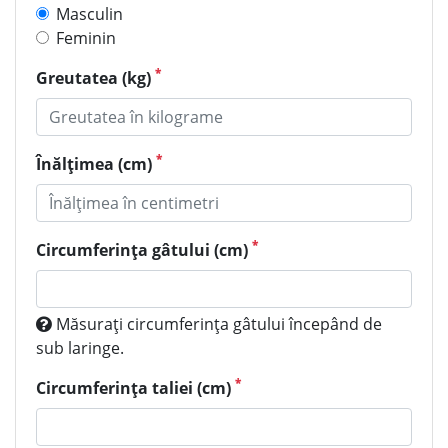
Masculin
Feminin
*
Greutatea (kg)
*
Înălțimea (cm)
*
Circumferința gâtului (cm)
Măsurați circumferința gâtului începând de
sub laringe.
*
Circumferința taliei (cm)