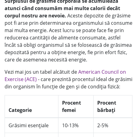
Surplusul de grăsime corporală se acumulează
atunci când consumăm mai multe calorii decât
corpul nostru are nevoie.
Aceste depozite de grăsime
pot fi arse prin determinarea organismului să consume
mai multa energie. Acest lucru se poate face fie prin
reducerea cantității de alimente consumate, astfel
încât să obligi organismul să se folosească de grăsimea
depozitată pentru a obține energie, fie prin efort fizic,
care de asemenea necesită energie.
Vezi mai jos un tabel alcătuit de
American Council on
Exercise (ACE)
- care prezintă procentul ideal de grăsimi
din organism în funcție de gen și de condiția fizică:
Procent
Procent
Categorie
femei
bărbați
Grăsimi esențiale
10-13%
2-5%