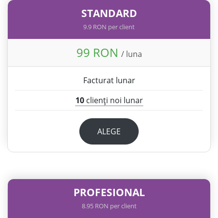
STANDARD
9.9 RON per client
99 RON
/ luna
Facturat lunar
10
clienți noi lunar
ALEGE
PROFESIONAL
8.95 RON per client