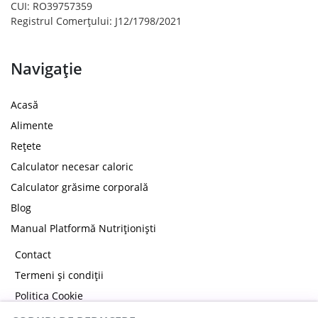
CUI: RO39757359
Registrul Comerțului: J12/1798/2021
Navigație
Acasă
Alimente
Rețete
Calculator necesar caloric
Calculator grăsime corporală
Blog
Manual Platformă Nutriționiști
Contact
Termeni și condiții
Politica Cookie
Politica de confidențialitate