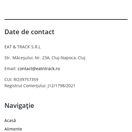
Date de contact
EAT & TRACK S.R.L
Str. Măceșului, Nr. 23A, Cluj-Napoca, Cluj
Email:
contact@eatntrack.ro
CUI: RO39757359
Registrul Comerțului: J12/1798/2021
Navigație
Acasă
Alimente