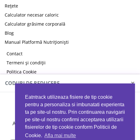
Rețete
Calculator necesar caloric
Calculator grăsime corporală
Blog
Manual Platformă Nutriționiști
Contact
Termeni și condiții
Politica Cookie
Politica de confidențialitate
×
CODURI DE REDUCERE
Eatntrack utilizeaza fisiere de tip cookie
MYPROTEIN
pentru a personaliza si imbunatati experienta
ta pe site-ul nostru. Prin continuarea navigarii
pe site-ul nostru confirmi acceptarea utilizarii
Ai
40%
reducere la orice comandă folosind codul
fisierelor de tip cookie conform Politicii de
EATTRACK
Cookie.
Afla mai multe