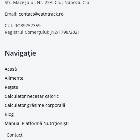
Str. Măceșului, Nr. 23A, Cluj-Napoca, Cluj
Email:
contact@eatntrack.ro
CUI: RO39757359
Registrul Comerțului: J12/1798/2021
Navigație
Acasă
Alimente
Rețete
Calculator necesar caloric
Calculator grăsime corporală
Blog
Manual Platformă Nutriționiști
Contact