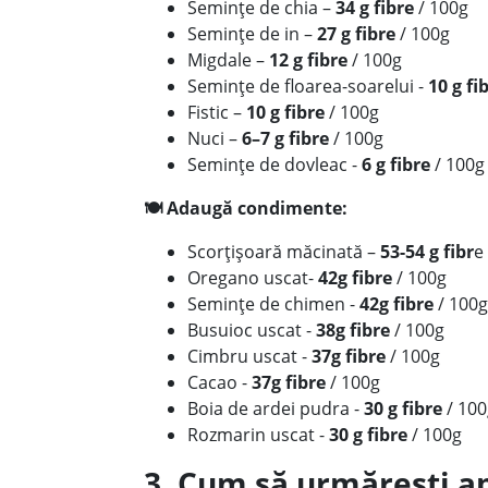
Semințe de chia –
34 g fibre
/ 100g
Semințe de in –
27 g fibre
/ 100g
Migdale –
12 g fibre
/ 100g
Semințe de floarea-soarelui -
10 g fi
Fistic –
10 g fibre
/ 100g
Nuci –
6–7 g fibre
/ 100g
Semințe de dovleac -
6 g fibre
/ 100g
🍽️ Adaugă condimente:
Scorțișoară măcinată –
53-54 g fibr
e
Oregano uscat-
42g fibre
/ 100g
Semințe de chimen -
42g fibre
/ 100g
Busuioc uscat -
38g fibre
/ 100g
Cimbru uscat -
37g fibre
/ 100g
Cacao -
37g fibre
/ 100g
Boia de ardei pudra -
30 g fibre
/ 100
Rozmarin uscat -
30 g fibre
/ 100g
3. Cum să urmărești apo