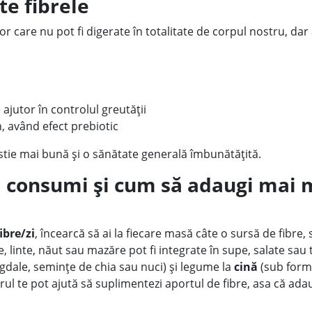
te fibrele
 care nu pot fi digerate în totalitate de corpul nostru, dar
 ajutor în controlul greutății
n, având efect prebiotic
stie mai bună și o sănătate generală îmbunătățită.
să consumi și cum să adaugi mai m
ibre/zi
, încearcă să ai la fiecare masă câte o sursă de fibre
e, linte, năut sau mazăre pot fi integrate în supe, salate sau t
gdale, semințe de chia sau nuci) și legume la
cină
(sub formă
 te pot ajută să suplimentezi aportul de fibre, asa că adaug