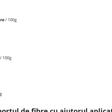
bre
/ 100g
 / 100g
g
rtul de fibre cu ajutorul aplica