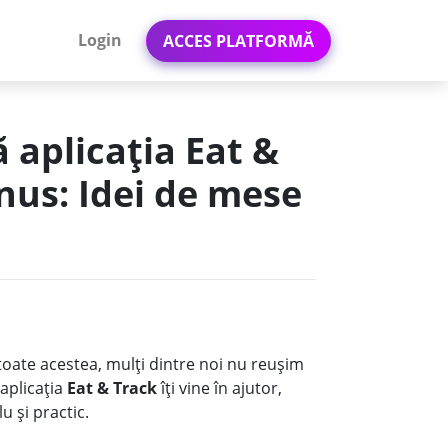
Login
ACCES PLATFORMĂ
ă aplicația Eat &
nus: Idei de mese
toate acestea, mulți dintre noi nu reușim
aplicația
Eat & Track
îți vine în ajutor,
u și practic.