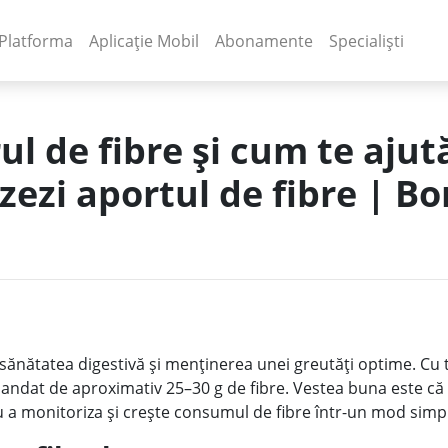
(current)
(current)
Platforma
Aplicație Mobil
Abonamente
Specialiști
l de fibre și cum te ajut
zezi aportul de fibre | Bo
n sănătatea digestivă și menținerea unei greutăți optime. Cu 
mandat de aproximativ 25–30 g de fibre. Vestea buna este că 
 a monitoriza și crește consumul de fibre într-un mod simpl