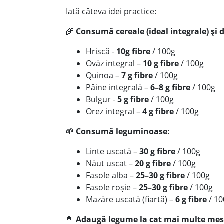
Iată câteva idei practice:
🌾
Consumă cereale (ideal integrale)
și 
Hriscă -
10g fibre
/ 100g
Ovăz integral –
10 g fibre
/ 100g
Quinoa –
7 g fibre
/ 100g
Pâine integrală –
6–8 g fibre
/ 100g
Bulgur -
5 g fibre
/ 100g
Orez integral –
4 g fibre
/ 100g
🌱 Consumă leguminoase:
Linte uscată –
30 g fibre
/ 100g
Năut uscat –
20 g fibre
/ 100g
Fasole alba –
25–30 g fibre
/ 100g
Fasole roșie –
25–30 g fibre
/ 100g
Mazăre uscată (fiartă) –
6 g fibre
/ 1
🥦
Adaugă legume la cat mai multe mes