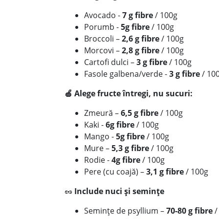
Avocado -
7 g fibre
/ 100g
Porumb -
5g fibre
/ 100g
Broccoli –
2,6 g fibre
/ 100g
Morcovi –
2,8 g fibre
/ 100g
Cartofi dulci –
3 g fibre
/ 100g
Fasole galbena/verde -
3 g fibre
/ 10
🍏 Alege fructe întregi, nu sucuri:
Zmeură –
6,5 g fibre
/ 100g
Kaki -
6g fibre
/ 100g
Mango -
5g fibre
/ 100g
Mure –
5,3 g fibre
/ 100g
Rodie -
4g fibre
/ 100g
Pere (cu coajă) –
3,1 g fibre
/ 100g
🥜
Include nuci și semințe
Semințe de psyllium –
70-80 g fibre
/