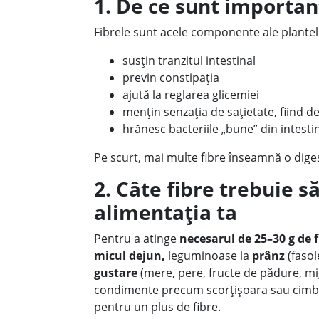
1. De ce sunt importan
Fibrele sunt acele componente ale plantelor
susțin tranzitul intestinal
previn constipația
ajută la reglarea glicemiei
mențin senzația de sațietate, fiind de
hrănesc bacteriile „bune” din intesti
Pe scurt, mai multe fibre înseamnă o dige
2. Câte fibre trebuie 
alimentația ta
Pentru a atinge
necesarul de 25–30 g de f
micul dejun,
leguminoase la
prânz
(fasol
gustare
(mere, pere, fructe de pădure, mi
condimente precum scorțișoara sau cimbrul
pentru un plus de fibre.