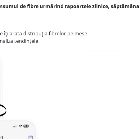
consumul de fibre urmărind rapoartele zilnice, săptămâna
e îți arată distribuția fibrelor pe mese
naliza tendințele