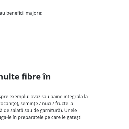
 au beneficii majore:
ulte fibre în
, spre exemplu: ovăz sau paine integrala la
ocănițe), semințe / nuci / fructe la
 de salată sau de garnitură). Unele
a-le în preparatele pe care le gatești