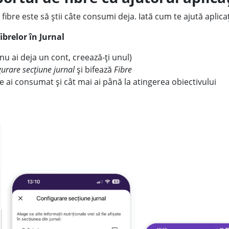
re este să știi câte consumi deja. Iată cum te ajută aplica
ibrelor în Jurnal
nu ai deja un cont, creează-ți unul)
urare secțiune jurnal
și bifează
Fibre
bre ai consumat și cât mai ai până la atingerea obiectivului