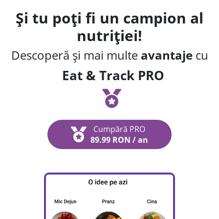
Și tu poți fi un campion al
nutriției!
Descoperă și mai multe
avantaje
cu
Eat & Track PRO
Cumpără PRO
89.99 RON / an