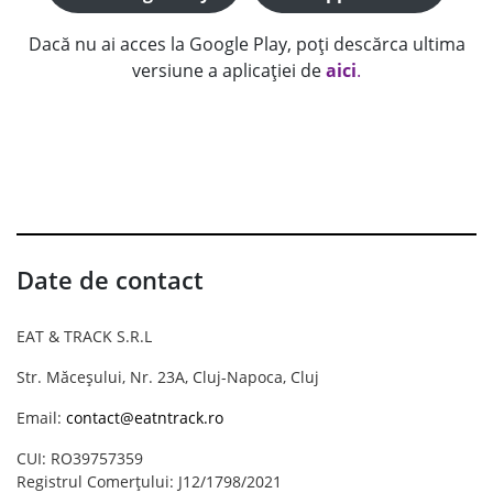
Prin i
din apli
Dacă nu ai acces la Google Play, poți descărca ultima
cum tre
i chiar
versiune a aplicației de
aici
.
îți dă
jurnalul
atent
Date de contact
EAT & TRACK S.R.L
Str. Măceșului, Nr. 23A, Cluj-Napoca, Cluj
Email:
contact@eatntrack.ro
CUI: RO39757359
Registrul Comerțului: J12/1798/2021