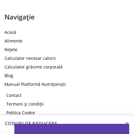
Navigație
Acasă
Alimente
Rețete
Calculator necesar caloric
Calculator grăsime corporală
Blog
Manual Platformă Nutriționiști
Contact
Termeni și condiții
Politica Cookie
×
Politica de confidențialitate
CODURI DE REDUCERE