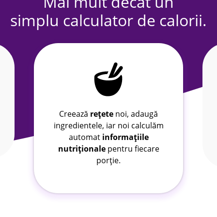
Mai mult decât un
simplu calculator de calorii.
Creează
rețete
noi, adaugă
ingredientele, iar noi calculăm
automat
informațiile
nutriționale
pentru fiecare
porție.