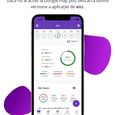
Dacă nu ai acces la Google Play, poți descărca ultima
versiune a aplicației de
aici
.