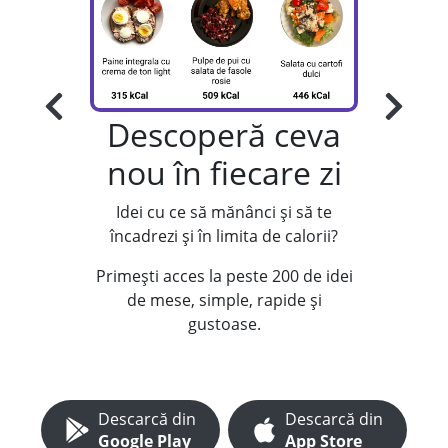
Descoperă ceva
nou în fiecare zi
Idei cu ce să mănânci și să te
încadrezi și în limita de calorii?
ck"
Primești acces la peste 200 de idei
de mese, simple, rapide și
r cu
gustoase.
Idei 
poți
ie și vei
Descarcă din
Descarcă din
rețetele
Google Play
App Store
rători,