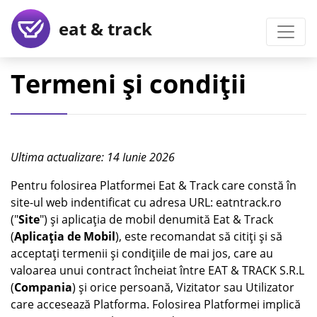
eat & track
Termeni și condiții
Ultima actualizare: 14 Iunie 2026
Pentru folosirea Platformei Eat & Track care constă în
site-ul web indentificat cu adresa URL: eatntrack.ro
("
Site
") și aplicația de mobil denumită Eat & Track
(
Aplicația de Mobil
), este recomandat să citiți și să
acceptați termenii și condițiile de mai jos, care au
valoarea unui contract încheiat între EAT & TRACK S.R.L
(
Compania
) și orice persoană, Vizitator sau Utilizator
care accesează Platforma. Folosirea Platformei implică