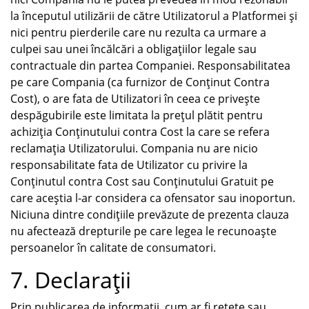
la începutul utilizării de către Utilizatorul a Platformei și
nici pentru pierderile care nu rezulta ca urmare a
culpei sau unei încălcări a obligațiilor legale sau
contractuale din partea Companiei. Responsabilitatea
pe care Compania (ca furnizor de Conținut Contra
Cost), o are fata de Utilizatori în ceea ce privește
despăgubirile este limitata la prețul plătit pentru
achiziția Conținutului contra Cost la care se refera
reclamația Utilizatorului. Compania nu are nicio
responsabilitate fata de Utilizator cu privire la
Conținutul contra Cost sau Conținutului Gratuit pe
care aceștia l-ar considera ca ofensator sau inoportun.
Niciuna dintre condițiile prevăzute de prezenta clauza
nu afectează drepturile pe care legea le recunoaște
persoanelor în calitate de consumatori.
7. Declarații
Prin publicarea de informații, cum ar fi rețete sau