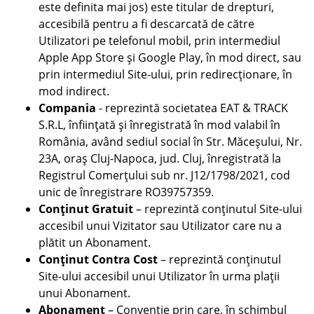
este definita mai jos) este titular de drepturi,
accesibilă pentru a fi descarcată de către
Utilizatori pe telefonul mobil, prin intermediul
Apple App Store și Google Play, în mod direct, sau
prin intermediul Site-ului, prin redirecționare, în
mod indirect.
Compania
- reprezintă societatea EAT & TRACK
S.R.L, înființată și înregistrată în mod valabil în
România, având sediul social în Str. Măceșului, Nr.
23A, oraș Cluj-Napoca, jud. Cluj, înregistrată la
Registrul Comerțului sub nr. J12/1798/2021, cod
unic de înregistrare RO39757359.
Conținut Gratuit
– reprezintă conținutul Site-ului
accesibil unui Vizitator sau Utilizator care nu a
plătit un Abonament.
Conținut Contra Cost
– reprezintă conținutul
Site-ului accesibil unui Utilizator în urma plații
unui Abonament.
Abonament
– Convenție prin care, în schimbul