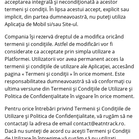
acceptarea integrală și necondiționată a acestor
termeni și condiții. În lipsa acestui accept, explicit sau
implicit, din partea dumneavoastră, nu puteți utiliza
Aplicația de Mobil si/sau Site-ul.
Compania își rezervă dreptul de a modifica oricând
termenii și condițiile. Astfel de modificări vor fi
considerate ca acceptate prin simpla utilizare a
Platformei. Utilizatorii vor avea permanent acces la
termenii și condițiile de utilizare ale Aplicației, accesând
pagina « Termeni și condiții » în orice moment. Este
responsabilitatea dumneavoastră să vă conformați cu
ultima versiune din Termenii și Condițiile de Utilizare și
Politica de Confidențialitate în vigoare în orice moment.
Pentru orice întrebări privind Termenii și Condițiile de
Utilizare și Politica de Confidențialitate, vă rugăm să ne
contactați la adresa de email contact@eatntrack.ro.
Dacă nu sunteți de acord cu acești Termeni și Condiții
de Utilizare în întregime vă rugăm să nu utilizați