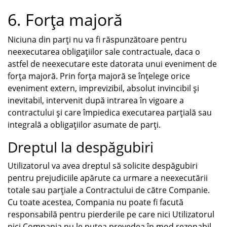
6. Forța majoră
Niciuna din parți nu va fi răspunzătoare pentru
neexecutarea obligațiilor sale contractuale, daca o
astfel de neexecutare este datorata unui eveniment de
forța majoră. Prin forța majoră se înțelege orice
eveniment extern, imprevizibil, absolut invincibil și
inevitabil, intervenit după intrarea în vigoare a
contractului și care împiedica executarea parțială sau
integrală a obligațiilor asumate de parți.
Dreptul la despăgubiri
Utilizatorul va avea dreptul să solicite despăgubiri
pentru prejudiciile apărute ca urmare a neexecutării
totale sau parțiale a Contractului de către Companie.
Cu toate acestea, Compania nu poate fi facută
responsabilă pentru pierderile pe care nici Utilizatorul
nici Compania nu le putea prevedea în mod rezonabil