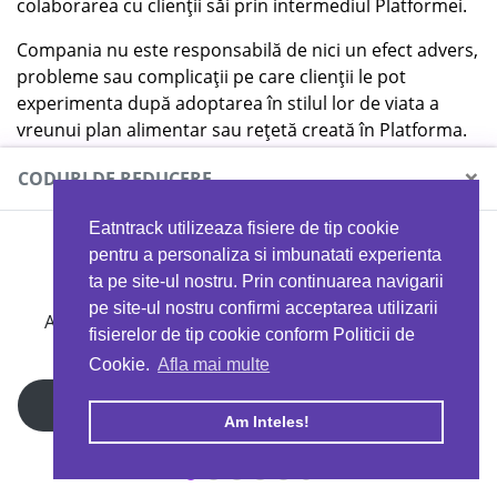
colaborarea cu clienții săi prin intermediul Platformei.
Compania nu este responsabilă de nici un efect advers,
probleme sau complicații pe care clienții le pot
experimenta după adoptarea în stilul lor de viata a
vreunui plan alimentar sau rețetă creată în Platforma.
7.1 Despre actualizarea,
×
CODURI DE REDUCERE
schimbarea și limitarea
Eatntrack utilizeaza fisiere de tip cookie
Serviciilor
MYPROTEIN
pentru a personaliza si imbunatati experienta
ta pe site-ul nostru. Prin continuarea navigarii
Serviciile noastre evoluează constant. Odată cu
pe site-ul nostru confirmi acceptarea utilizarii
lansarea de noi funcționalități, avem nevoie de
Ai
40%
reducere la orice comandă folosind codul
fisierelor de tip cookie conform Politicii de
flexibilitatea de a face modificări, de a impune limite și,
EATTRACK
Cookie.
Afla mai multe
ocazional, de a suspenda sau de a rezilia anumite
Servicii. De asemenea, este posibil să ne actualizăm
Profită acum
Am Inteles!
Serviciile, care ar putea să nu funcționeze corect dacă
nu instalați actualizările.