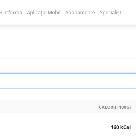
(current)
(current)
Platforma
Aplicație Mobil
Abonamente
Specialiști
CALORII (100G)
160 kCal