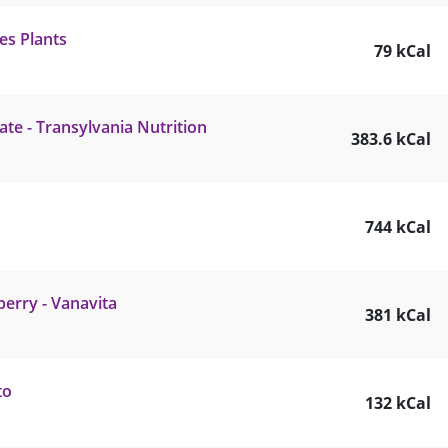
es Plants
79 kCal
te - Transylvania Nutrition
383.6 kCal
744 kCal
erry - Vanavita
381 kCal
to
132 kCal