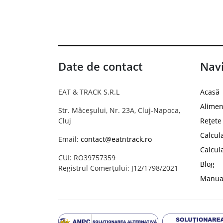
Date de contact
Navi
EAT & TRACK S.R.L
Acasă
Alimen
Str. Măceșului, Nr. 23A, Cluj-Napoca,
Cluj
Rețete
Calcul
Email:
contact@eatntrack.ro
Calcul
CUI: RO39757359
Blog
Registrul Comerțului: J12/1798/2021
Manual