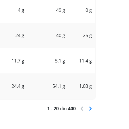
4 g
49 g
0 g
24 g
40 g
25 g
11.7 g
5.1 g
11.4 g
24.4 g
54.1 g
1.03 g
1
-
20
din
400