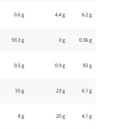
0.6 g
4.4 g
6.2 g
93.3 g
0 g
0.36 g
0.5 g
0.9 g
82 g
55 g
23 g
6.1 g
8 g
20 g
4.1 g