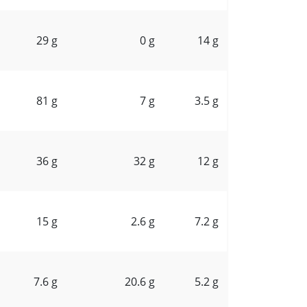
29 g
0 g
14 g
81 g
7 g
3.5 g
36 g
32 g
12 g
15 g
2.6 g
7.2 g
7.6 g
20.6 g
5.2 g