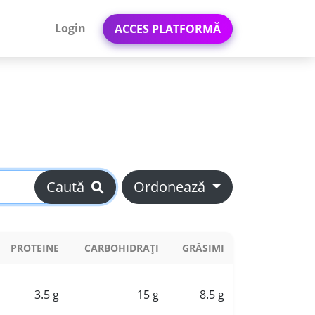
Login
ACCES PLATFORMĂ
Caută
Ordonează
PROTEINE
CARBOHIDRAȚI
GRĂSIMI
3.5 g
15 g
8.5 g