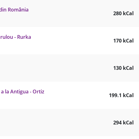
 din România
280 kCal
rulou - Rurka
170 kCal
130 kCal
a la Antigua - Ortiz
199.1 kCal
294 kCal