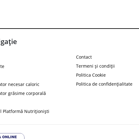
gație
Contact
Termeni și condiții
te
Politica Cookie
Politica de confidențialitate
ator necesar caloric
PROT
ator grăsime corporală
Ai
10%
reducere la
folosind codul
 Platformă Nutriționiști
Profită 