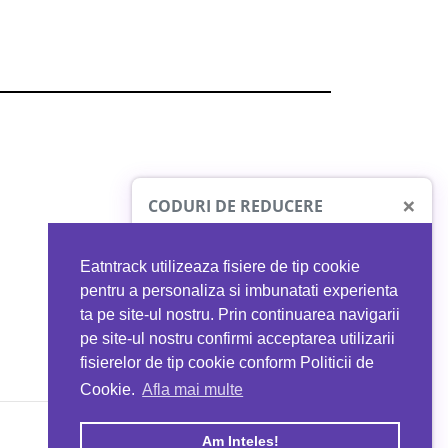
×
CODURI DE REDUCERE
Eatntrack utilizeaza fisiere de tip cookie
O41
MYPROTEIN
pentru a personaliza si imbunatati experienta
ta pe site-ul nostru. Prin continuarea navigarii
 orice comandă
Ai
40%
reducere la orice comandă
pe site-ul nostru confirmi acceptarea utilizarii
EATNTRACK
folosind codul
EATTRACK
fisierelor de tip cookie conform Politicii de
Cookie.
Afla mai multe
acum
Profită acum
Am Inteles!