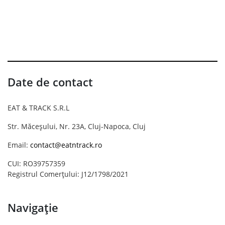
Date de contact
EAT & TRACK S.R.L
Str. Măceșului, Nr. 23A, Cluj-Napoca, Cluj
Email:
contact@eatntrack.ro
CUI: RO39757359
Registrul Comerțului: J12/1798/2021
Navigație