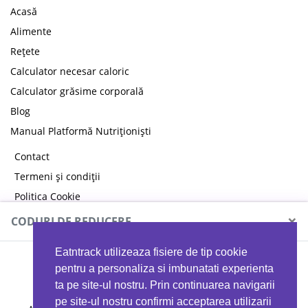
Acasă
Alimente
Rețete
Calculator necesar caloric
Calculator grăsime corporală
Blog
Manual Platformă Nutriționiști
Contact
Termeni și condiții
Politica Cookie
Politica de confidențialitate
×
CODURI DE REDUCERE
Eatntrack utilizeaza fisiere de tip cookie
MYPROTEIN
pentru a personaliza si imbunatati experienta
ta pe site-ul nostru. Prin continuarea navigarii
pe site-ul nostru confirmi acceptarea utilizarii