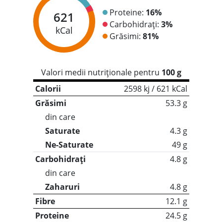
Proteine:
16%
621
Carbohidrați:
3%
kCal
Grăsimi:
81%
Valori medii nutriționale pentru
100 g
Calorii
2598 kj / 621 kCal
Grăsimi
53.3 g
din care
Saturate
4.3 g
Ne-Saturate
49 g
Carbohidrați
4.8 g
din care
Zaharuri
4.8 g
Fibre
12.1 g
Proteine
24.5 g