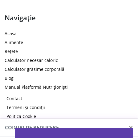
Navigație
Acasă
Alimente
Rețete
Calculator necesar caloric
Calculator grăsime corporală
Blog
Manual Platformă Nutriționiști
Contact
Termeni și condiții
Politica Cookie
Politica de confidențialitate
×
CODURI DE REDUCERE