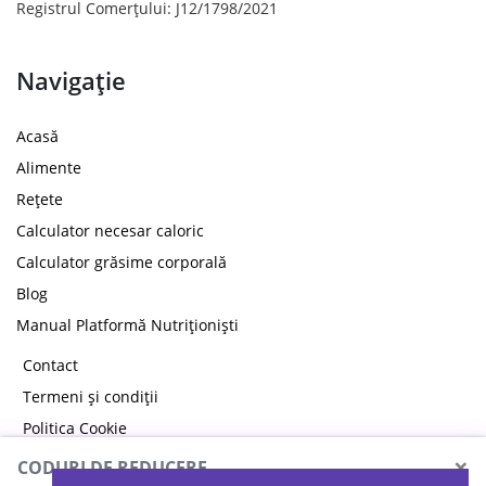
Registrul Comerțului: J12/1798/2021
Navigație
Acasă
Alimente
Rețete
Calculator necesar caloric
Calculator grăsime corporală
Blog
Manual Platformă Nutriționiști
Contact
Termeni și condiții
Politica Cookie
×
Politica de confidențialitate
CODURI DE REDUCERE