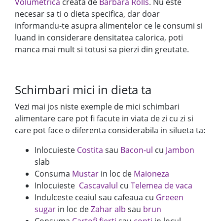
Volumetrica
creata de
Barbara Rolls
. Nu este
necesar sa ti o dieta specifica, dar doar
informandu-te asupra alimentelor ce le consumi si
luand in considerare densitatea calorica, poti
manca mai mult si totusi sa pierzi din greutate.
Schimbari mici in dieta ta
Vezi mai jos niste exemple de mici schimbari
alimentare care pot fi facute in viata de zi cu zi si
care pot face o diferenta considerabila in silueta ta:
Inlocuieste
Costita
sau
Bacon-ul
cu
Jambon
slab
Consuma
Mustar
in loc de
Maioneza
Inlocuieste
Cascavalul
cu
Telemea de vaca
Indulceste ceaiul sau cafeaua cu
Greeen
sugar
in loc de
Zahar alb
sau
brun
Consuma
Cartofi fierti
sau
copti
in locul