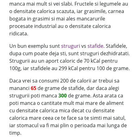
manca mai mult si vei slabi. Fructele si legumele au
o densitate calorica scazuta, iar grasimile, carnea
bogata in grasimi si mai ales mancarurile
procesate industrial au o densitate calorica
ridicata.
Un bun exemplu sunt
struguri
vs
stafide
. Stafidele,
dupa cum poate deja sti, sunt struguri dezhidratati.
Strugurii au un aport caloric de 70 kCal pentru
100g, iar stafidele au 299 kCal pentru 100 de grame.
Daca vrei sa consumi 200 de calorii ar trebui sa
mananci
65
de grame de stafide, dar daca alegi
strugurii poti manca
300
de grame. Asta arata ca
poti manca o cantitate mult mai mare de aliment
cu densitate calorica mica decat cu densitate
calorica mare ceea ce te face sa te simti mai satul,
iar stomacul va fi mai plin o perioada mai lunga de
timp.