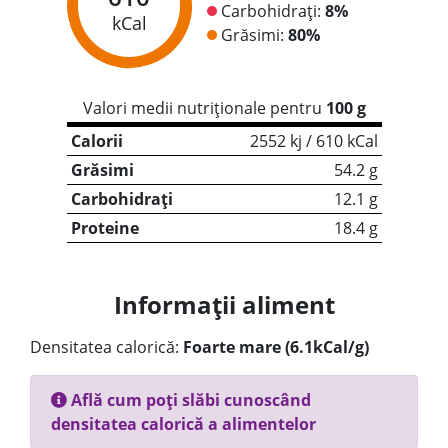
Carbohidrați:
8%
kCal
Grăsimi:
80%
Valori medii nutriționale pentru
100 g
Calorii
2552 kj / 610 kCal
Grăsimi
54.2 g
Carbohidrați
12.1 g
Proteine
18.4 g
Informații aliment
Densitatea calorică:
Foarte mare (6.1kCal/g)
Află cum poți slăbi cunoscând
densitatea calorică a alimentelor