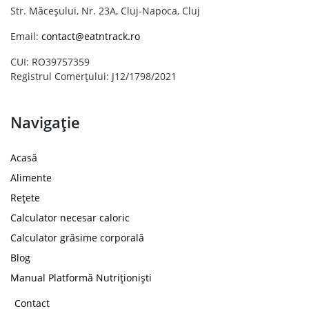
Str. Măceșului, Nr. 23A, Cluj-Napoca, Cluj
Email:
contact@eatntrack.ro
CUI: RO39757359
Registrul Comerțului: J12/1798/2021
Navigație
Acasă
Alimente
Rețete
Calculator necesar caloric
Calculator grăsime corporală
Blog
Manual Platformă Nutriționiști
Contact