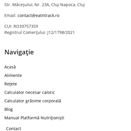
Str. Măceșului, Nr. 23A, Cluj-Napoca, Cluj
Email:
contact@eatntrack.ro
CUI: RO39757359
Registrul Comerțului: J12/1798/2021
Navigație
Acasă
Alimente
Rețete
Calculator necesar caloric
Calculator grăsime corporală
Blog
Manual Platformă Nutriționiști
Contact