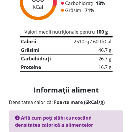
Carbohidrați:
18%
kCal
Grăsimi:
71%
Valori medii nutriționale pentru
100 g
Calorii
2510 kj / 600 kCal
Grăsimi
46.7 g
Carbohidrați
26.7 g
Proteine
16.7 g
Informații aliment
Densitatea calorică:
Foarte mare (6kCal/g)
Află cum poți slăbi cunoscând
densitatea calorică a alimentelor