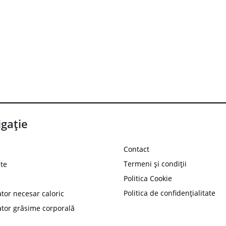
gație
Contact
Termeni și condiții
te
Politica Cookie
Politica de confidențialitate
ator necesar caloric
PROT
ator grăsime corporală
Ai
10%
reducere la