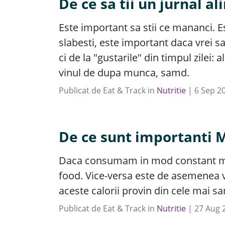
De ce sa tii un jurnal a
Este important sa stii ce mananci. E
slabesti, este important daca vrei sa 
ci de la "gustarile" din timpul zilei
vinul de dupa munca, samd.
Publicat de
Eat & Track
in
Nutritie
|
6
Sep
2
De ce sunt importanti 
Daca consumam in mod constant mai p
food. Vice-versa este de asemenea 
aceste calorii provin din cele mai 
Publicat de
Eat & Track
in
Nutritie
|
27
Aug