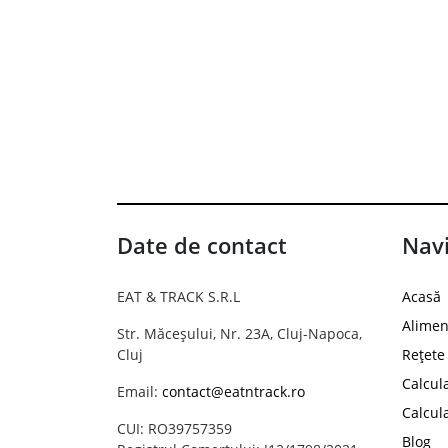
Date de contact
Navi
EAT & TRACK S.R.L
Acasă
Alimen
Str. Măceșului, Nr. 23A, Cluj-Napoca,
Cluj
Rețete
Calcul
Email:
contact@eatntrack.ro
Calcul
CUI: RO39757359
Blog