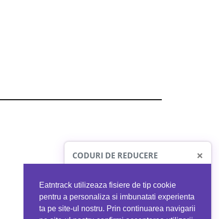
×
CODURI DE REDUCERE
Eatntrack utilizeaza fisiere de tip cookie
O41
MYPROTEIN
pentru a personaliza si imbunatati experienta
ta pe site-ul nostru. Prin continuarea navigarii
 orice comandă
Ai
40%
reducere la orice comandă