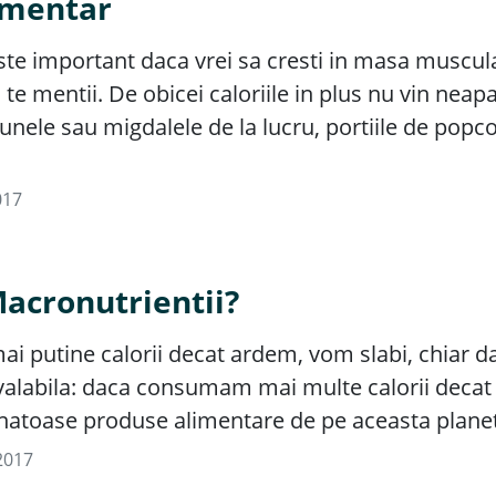
limentar
ste important daca vrei sa cresti in masa muscul
te mentii. De obicei caloriile in plus nu vin neapa
: alunele sau migdalele de la lucru, portiile de pop
017
Macronutrientii?
utine calorii decat ardem, vom slabi, chiar daca
valabila: daca consumam mai multe calorii decat
sanatoase produse alimentare de pe aceasta plane
2017