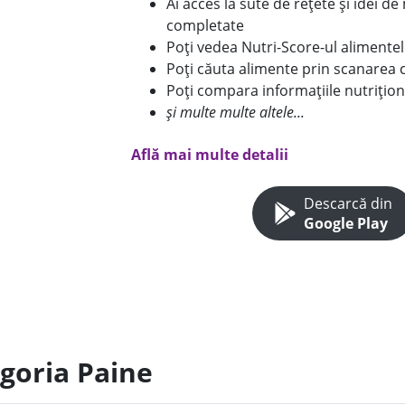
Ai acces la sute de rețete și idei d
completate
Poți vedea Nutri-Score-ul alimente
Poți căuta alimente prin scanarea 
Poți compara informațiile nutrițion
și multe multe altele...
Află mai multe detalii
Descarcă din
Google Play
egoria Paine