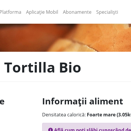
(current)
(current)
Platforma
Aplicație Mobil
Abonamente
Specialiști
 Tortilla Bio
le
Informații aliment
Densitatea calorică:
Foarte mare (3.05k
Află cum poți slăbi cunoscând de