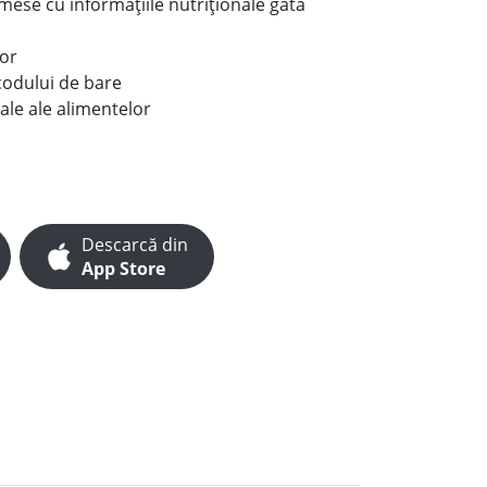
e mese cu informațiile nutriționale gata
lor
codului de bare
ale ale alimentelor
Descarcă din
App Store