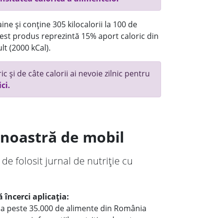
ne și conține 305 kilocalorii la 100 de
st produs reprezintă 15% aport caloric din
lt (2000 kCal).
c și de câte calorii ai nevoie zilnic pentru
ici.
a noastră de mobil
 de folosit jurnal de nutriție cu
 încerci aplicația:
le a peste 35.000 de alimente din România