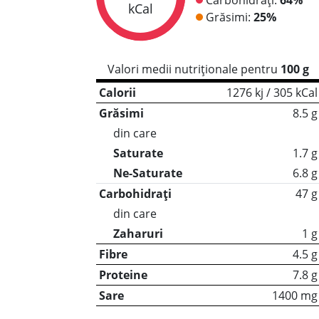
kCal
Grăsimi:
25%
Valori medii nutriționale pentru
100 g
Calorii
1276 kj / 305 kCal
Grăsimi
8.5 g
din care
Saturate
1.7 g
Ne-Saturate
6.8 g
Carbohidrați
47 g
din care
Zaharuri
1 g
Fibre
4.5 g
Proteine
7.8 g
Sare
1400 mg