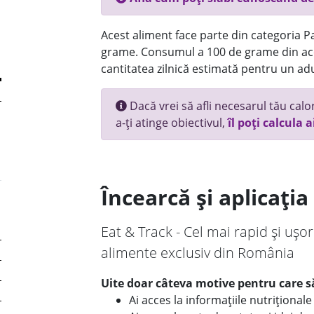
Acest aliment face parte din categoria Pai
grame. Consumul a 100 de grame din ace
cantitatea zilnică estimată pentru un adu
Dacă vrei să afli necesarul tău calori
a-ți atinge obiectivul,
îl poți calcula a
Încearcă și aplicați
Eat & Track - Cel mai rapid și ușor
alimente exclusiv din România
Uite doar câteva motive pentru care să
Ai acces la informațiile nutriționa