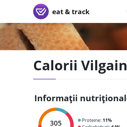
eat & track
Calorii Vilgain
Informații nutriționa
Proteine:
11%
305
Carbohidrați:
64%