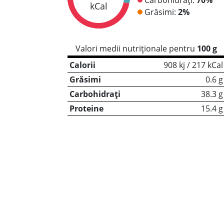
kCal
Grăsimi:
2%
Valori medii nutriționale pentru
100 g
Calorii
908 kj / 217 kCal
Grăsimi
0.6 g
Carbohidrați
38.3 g
Proteine
15.4 g