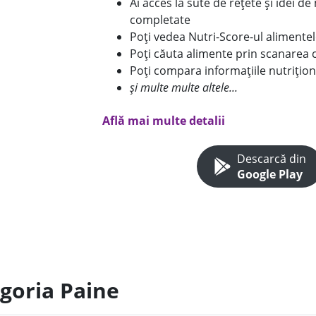
Ai acces la sute de rețete și idei d
completate
Poți vedea Nutri-Score-ul alimente
Poți căuta alimente prin scanarea 
Poți compara informațiile nutrițion
și multe multe altele...
Află mai multe detalii
Descarcă din
Google Play
egoria Paine