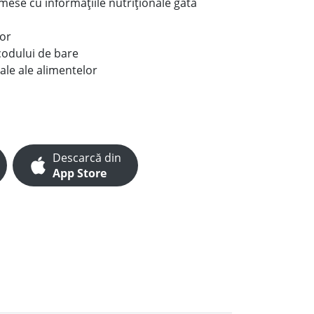
e mese cu informațiile nutriționale gata
lor
codului de bare
ale ale alimentelor
Descarcă din
App Store