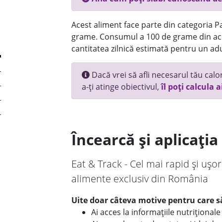
Acest aliment face parte din categoria Pai
grame. Consumul a 100 de grame din ace
cantitatea zilnică estimată pentru un adu
Dacă vrei să afli necesarul tău calori
a-ți atinge obiectivul,
îl poți calcula a
Încearcă și aplicați
Eat & Track - Cel mai rapid și ușor
alimente exclusiv din România
Uite doar câteva motive pentru care să
Ai acces la informațiile nutriționa