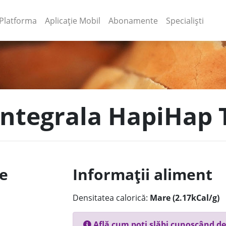
(current)
(current)
Platforma
Aplicație Mobil
Abonamente
Specialiști
 integrala HapiHap 
le
Informații aliment
Densitatea calorică:
Mare (2.17kCal/g)
Află cum poți slăbi cunoscând de