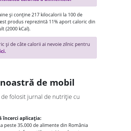
ne și conține 217 kilocalorii la 100 de
st produs reprezintă 11% aport caloric din
lt (2000 kCal).
c și de câte calorii ai nevoie zilnic pentru
ici.
a noastră de mobil
 de folosit jurnal de nutriție cu
 încerci aplicația:
le a peste 35.000 de alimente din România