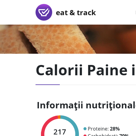
eat & track
Calorii Paine
Informații nutriționa
Proteine:
28%
217
Carbohidrați:
70%