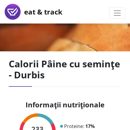
eat & track
Calorii Pâine cu semințe
- Durbis
Informații nutriționale
Proteine:
17%
233