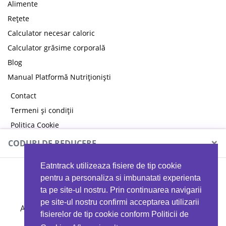
Alimente
Rețete
Calculator necesar caloric
Calculator grăsime corporală
Blog
Manual Platformă Nutriționiști
Contact
Termeni și condiții
Politica Cookie
Politica de confidențialitate
×
CODURI DE REDUCERE
Eatntrack utilizeaza fisiere de tip cookie
MYPROTEIN
pentru a personaliza si imbunatati experienta
ta pe site-ul nostru. Prin continuarea navigarii
pe site-ul nostru confirmi acceptarea utilizarii
Ai
40%
reducere la orice comandă folosind codul
fisierelor de tip cookie conform Politicii de
EATTRACK