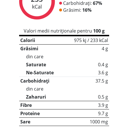
Carbohidrați:
67%
kCal
Grăsimi:
16%
Valori medii nutriționale pentru
100 g
Calorii
975 kj / 233 kCal
Grăsimi
4 g
din care
Saturate
0.4 g
Ne-Saturate
3.6 g
Carbohidrați
37.5 g
din care
Zaharuri
0.5 g
Fibre
3.9 g
Proteine
9.7 g
Sare
1000 mg