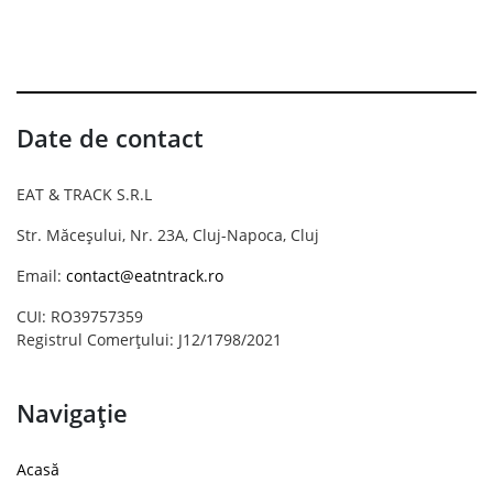
Date de contact
EAT & TRACK S.R.L
Str. Măceșului, Nr. 23A, Cluj-Napoca, Cluj
Email:
contact@eatntrack.ro
CUI: RO39757359
Registrul Comerțului: J12/1798/2021
Navigație
Acasă