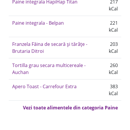
Paine integrala HapiHap Titan
217
kCal
Paine integrala - Belpan
221
kCal
Franzela Făina de secară și tărâțe -
203
Brutaria Ditroi
kCal
Tortilla grau secara multicereale -
260
Auchan
kCal
Apero Toast - Carrefour Extra
383
kCal
Vezi toate alimentele din categoria Paine