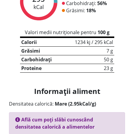
Carbohidrați:
56%
kCal
Grăsimi:
18%
Valori medii nutriționale pentru
100 g
Calorii
1234 kj / 295 kCal
Grăsimi
7 g
Carbohidrați
50 g
Proteine
23 g
Informații aliment
Densitatea calorică:
Mare (2.95kCal/g)
Află cum poți slăbi cunoscând
densitatea calorică a alimentelor