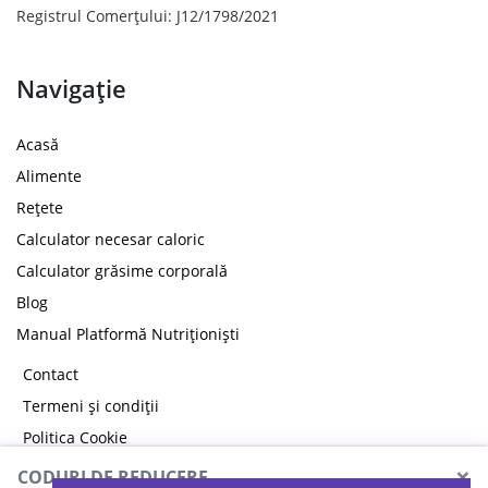
Registrul Comerțului: J12/1798/2021
Navigație
Acasă
Alimente
Rețete
Calculator necesar caloric
Calculator grăsime corporală
Blog
Manual Platformă Nutriționiști
Contact
Termeni și condiții
Politica Cookie
Politica de confidențialitate
×
CODURI DE REDUCERE