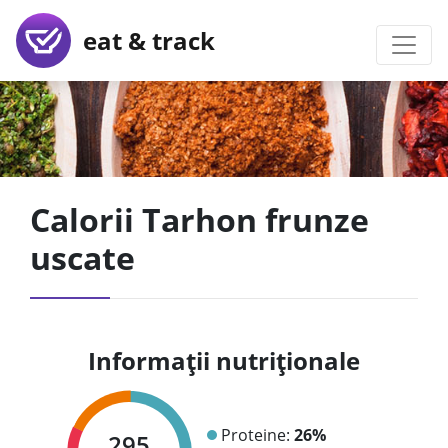
eat & track
Calorii Tarhon frunze
uscate
Informații nutriționale
Proteine:
26%
295