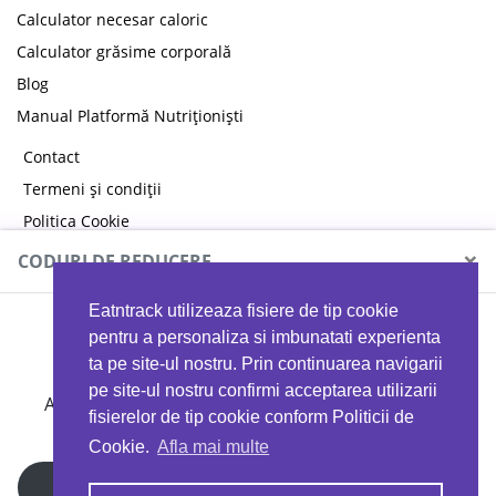
Calculator necesar caloric
Calculator grăsime corporală
Blog
Manual Platformă Nutriționiști
Contact
Termeni și condiții
Politica Cookie
Politica de confidențialitate
×
CODURI DE REDUCERE
Eatntrack utilizeaza fisiere de tip cookie
MYPROTEIN
pentru a personaliza si imbunatati experienta
ta pe site-ul nostru. Prin continuarea navigarii
pe site-ul nostru confirmi acceptarea utilizarii
Ai
40%
reducere la orice comandă folosind codul
fisierelor de tip cookie conform Politicii de
EATTRACK
Cookie.
Afla mai multe
Profită acum