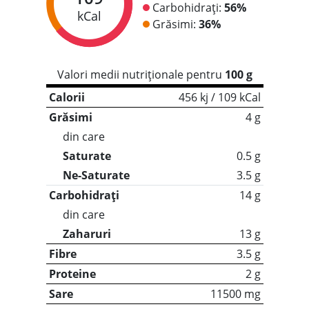
Carbohidrați:
56%
kCal
Grăsimi:
36%
Valori medii nutriționale pentru
100 g
Calorii
456 kj / 109 kCal
Grăsimi
4 g
din care
Saturate
0.5 g
Ne-Saturate
3.5 g
Carbohidrați
14 g
din care
Zaharuri
13 g
Fibre
3.5 g
Proteine
2 g
Sare
11500 mg