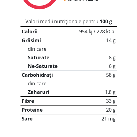
Valori medii nutriționale pentru
100 g
Calorii
954 kj / 228 kCal
Grăsimi
14 g
din care
Saturate
8 g
Ne-Saturate
6 g
Carbohidrați
58 g
din care
Zaharuri
1.8 g
Fibre
33 g
Proteine
20 g
Sare
21 mg