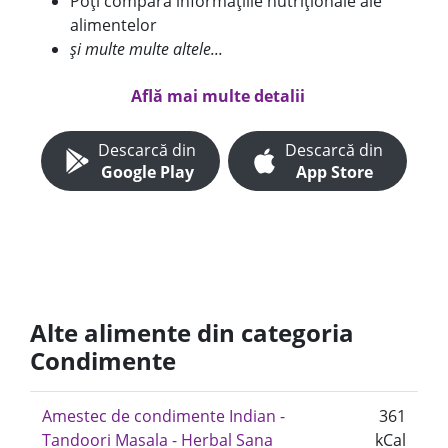
Poți compara informațiile nutriționale ale
alimentelor
și multe multe altele...
Află mai multe detalii
Descarcă din
Descarcă din
Google Play
App Store
Alte alimente din categoria
Condimente
Amestec de condimente Indian -
361
Tandoori Masala - Herbal Sana
kCal