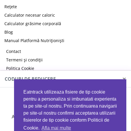
Rețete
Calculator necesar caloric
Calculator grăsime corporală
Blog
Manual Platformă Nutriționiști
Contact
Termeni și condiții
Politica Cookie
Politica de confidențialitate
×
CODURI DE REDUCERE
Eatntrack utilizeaza fisiere de tip cookie
MYPROTEIN
pentru a personaliza si imbunatati experienta
ta pe site-ul nostru. Prin continuarea navigarii
pe site-ul nostru confirmi acceptarea utilizarii
Ai
40%
reducere la orice comandă folosind codul
fisierelor de tip cookie conform Politicii de
EATTRACK
Cookie.
Afla mai multe