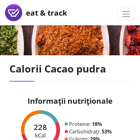
eat & track
Calorii Cacao pudra
Informații nutriționale
Proteine:
18%
228
Carbohidrați:
53%
kCal
Grăsimi:
29%