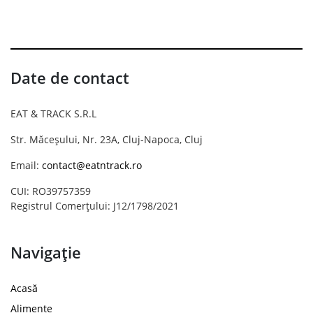
Date de contact
EAT & TRACK S.R.L
Str. Măceșului, Nr. 23A, Cluj-Napoca, Cluj
Email:
contact@eatntrack.ro
CUI: RO39757359
Registrul Comerțului: J12/1798/2021
Navigație
Acasă
Alimente