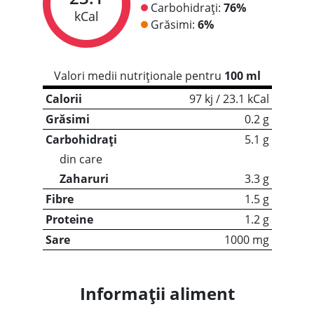
Carbohidrați:
76%
kCal
Grăsimi:
6%
Valori medii nutriționale pentru
100 ml
Calorii
97 kj / 23.1 kCal
Grăsimi
0.2 g
Carbohidrați
5.1 g
din care
Zaharuri
3.3 g
Fibre
1.5 g
Proteine
1.2 g
Sare
1000 mg
Informații aliment