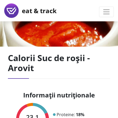
eat & track
Calorii Suc de roșii -
Arovit
Informații nutriționale
Proteine:
18%
23.1