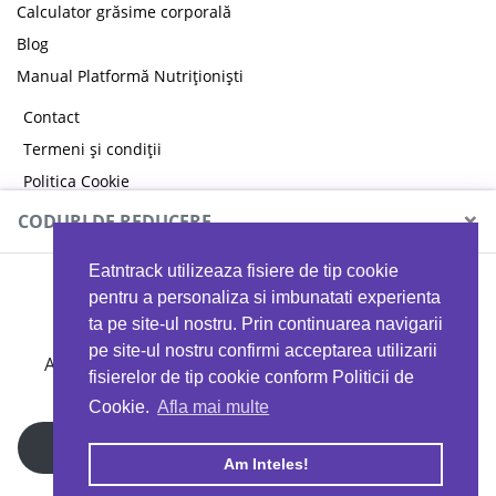
Calculator grăsime corporală
Blog
Manual Platformă Nutriționiști
Contact
Termeni și condiții
Politica Cookie
Politica de confidențialitate
×
CODURI DE REDUCERE
Eatntrack utilizeaza fisiere de tip cookie
MYPROTEIN
pentru a personaliza si imbunatati experienta
ta pe site-ul nostru. Prin continuarea navigarii
pe site-ul nostru confirmi acceptarea utilizarii
Ai
40%
reducere la orice comandă folosind codul
fisierelor de tip cookie conform Politicii de
EATTRACK
Cookie.
Afla mai multe
Profită acum
Am Inteles!
Copyright © 2026 EAT & TRACK S.R.L