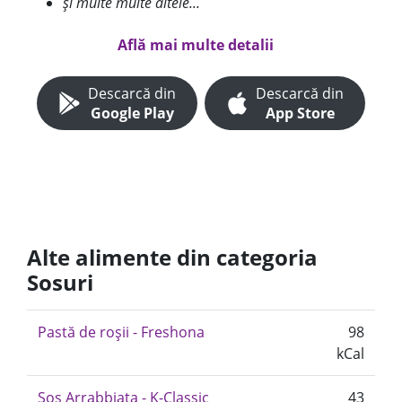
și multe multe altele...
Află mai multe detalii
Descarcă din
Descarcă din
Google Play
App Store
Alte alimente din categoria
Sosuri
Pastă de roșii - Freshona
98
kCal
Sos Arrabbiata - K-Classic
43