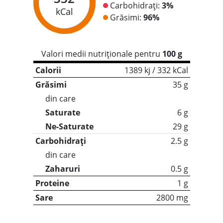
Carbohidrați:
3%
kCal
Grăsimi:
96%
Valori medii nutriționale pentru
100 g
Calorii
1389 kj / 332 kCal
Grăsimi
35 g
din care
Saturate
6 g
Ne-Saturate
29 g
Carbohidrați
2.5 g
din care
Zaharuri
0.5 g
Proteine
1 g
Sare
2800 mg