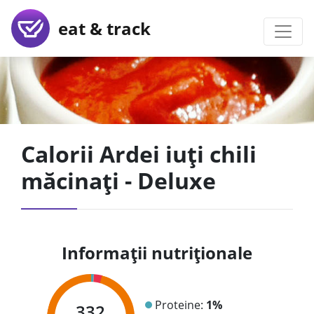
eat & track
Calorii Ardei iuți chili
măcinați - Deluxe
Informații nutriționale
Proteine:
1%
332