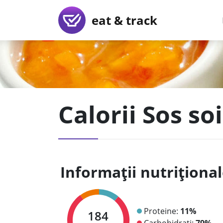
eat & track
Calorii Sos s
Informații nutriționa
Proteine:
11%
184
Carbohidrați:
79%