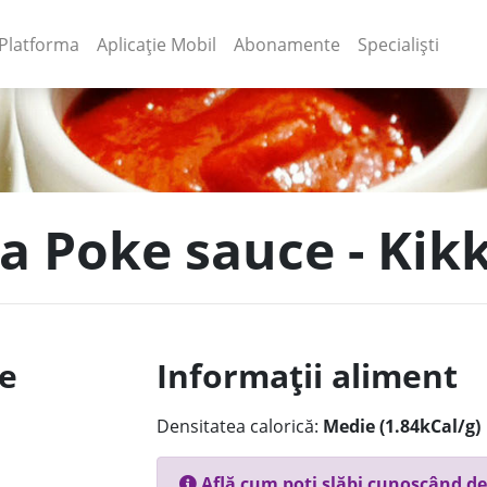
(current)
(current)
Platforma
Aplicație Mobil
Abonamente
Specialiști
oia Poke sauce - Ki
le
Informații aliment
Densitatea calorică:
Medie (1.84kCal/g)
Află cum poți slăbi cunoscând de