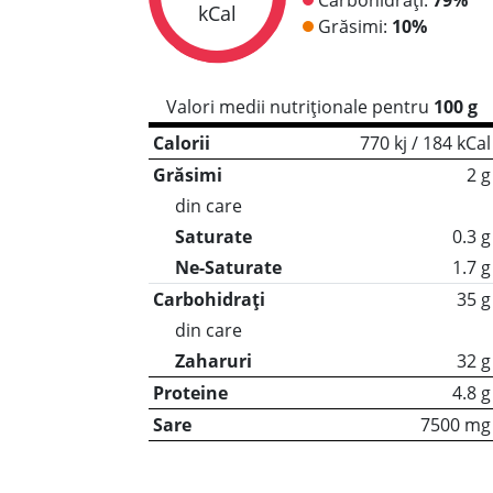
kCal
Grăsimi:
10%
Valori medii nutriționale pentru
100 g
Calorii
770 kj / 184 kCal
Grăsimi
2 g
din care
Saturate
0.3 g
Ne-Saturate
1.7 g
Carbohidrați
35 g
din care
Zaharuri
32 g
Proteine
4.8 g
Sare
7500 mg