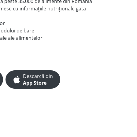
le a peste 35.000 de alimente din România
e mese cu informațiile nutriționale gata
lor
codului de bare
ale ale alimentelor
Descarcă din
App Store