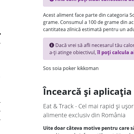
Acest aliment face parte din categoria Sos
grame. Consumul a 100 de grame din ace
cantitatea zilnică estimată pentru un adu
Dacă vrei să afli necesarul tău calori
a-ți atinge obiectivul,
îl poți calcula a
Sos soia poker kikkoman
Încearcă și aplicați
Eat & Track - Cel mai rapid și ușor
alimente exclusiv din România
Uite doar câteva motive pentru care să