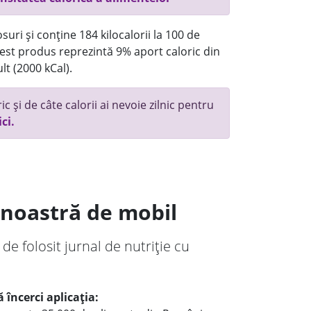
uri și conține 184 kilocalorii la 100 de
st produs reprezintă 9% aport caloric din
lt (2000 kCal).
c și de câte calorii ai nevoie zilnic pentru
ici.
a noastră de mobil
 de folosit jurnal de nutriție cu
 încerci aplicația: