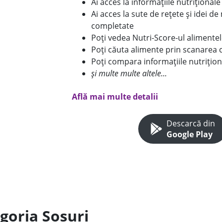
Ai acces la informațiile nutriționa
Ai acces la sute de rețete și idei d
completate
Poți vedea Nutri-Score-ul alimente
Poți căuta alimente prin scanarea 
Poți compara informațiile nutrițion
și multe multe altele...
Află mai multe detalii
Descarcă din
Google Play
goria Sosuri