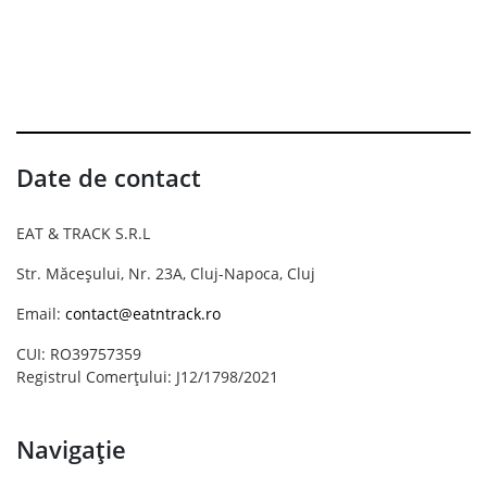
Date de contact
EAT & TRACK S.R.L
Str. Măceșului, Nr. 23A, Cluj-Napoca, Cluj
Email:
contact@eatntrack.ro
CUI: RO39757359
Registrul Comerțului: J12/1798/2021
Navigație