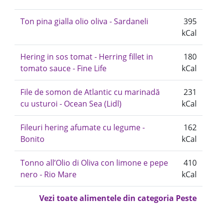
Ton pina gialla olio oliva - Sardaneli
395
kCal
Hering in sos tomat - Herring fillet in
180
tomato sauce - Fine Life
kCal
File de somon de Atlantic cu marinadă
231
cu usturoi - Ocean Sea (Lidl)
kCal
Fileuri hering afumate cu legume -
162
Bonito
kCal
Tonno all’Olio di Oliva con limone e pepe
410
nero - Rio Mare
kCal
Vezi toate alimentele din categoria Peste