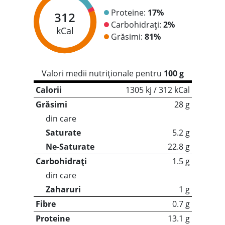
Proteine:
17%
312
Carbohidrați:
2%
kCal
Grăsimi:
81%
Valori medii nutriționale pentru
100 g
Calorii
1305 kj / 312 kCal
Grăsimi
28 g
din care
Saturate
5.2 g
Ne-Saturate
22.8 g
Carbohidrați
1.5 g
din care
Zaharuri
1 g
Fibre
0.7 g
Proteine
13.1 g