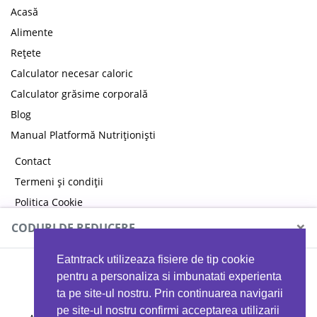
Acasă
Alimente
Rețete
Calculator necesar caloric
Calculator grăsime corporală
Blog
Manual Platformă Nutriționiști
Contact
Termeni și condiții
Politica Cookie
Politica de confidențialitate
×
CODURI DE REDUCERE
Eatntrack utilizeaza fisiere de tip cookie
MYPROTEIN
pentru a personaliza si imbunatati experienta
ta pe site-ul nostru. Prin continuarea navigarii
pe site-ul nostru confirmi acceptarea utilizarii