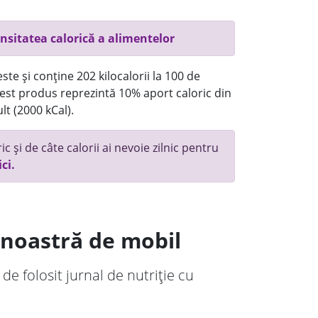
nsitatea calorică a alimentelor
te și conține 202 kilocalorii la 100 de
st produs reprezintă 10% aport caloric din
lt (2000 kCal).
c și de câte calorii ai nevoie zilnic pentru
ici.
a noastră de mobil
 de folosit jurnal de nutriție cu