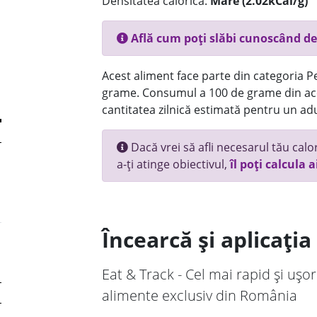
Densitatea calorică:
Mare (2.02kCal/g)
Află cum poți slăbi cunoscând de
Acest aliment face parte din categoria Pes
grame. Consumul a 100 de grame din ace
cantitatea zilnică estimată pentru un adu
Dacă vrei să afli necesarul tău calori
a-ți atinge obiectivul,
îl poți calcula a
Încearcă și aplicați
Eat & Track - Cel mai rapid și ușor
alimente exclusiv din România