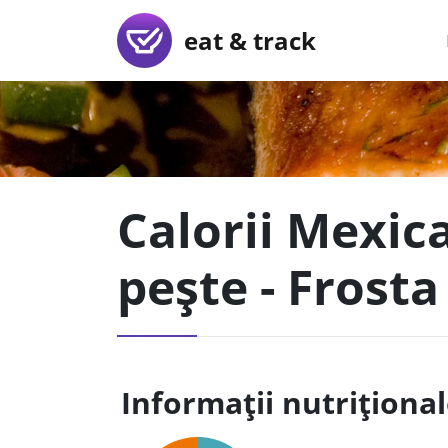
eat & track
Calorii Mexica
pește - Frosta
Informații nutriționa