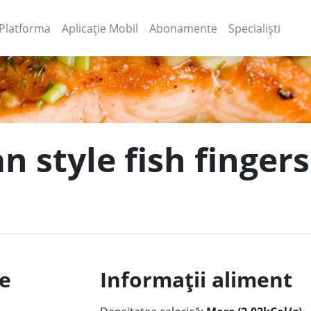
(current)
(current)
Platforma
Aplicație Mobil
Abonamente
Specialiști
n style fish finger
le
Informații aliment