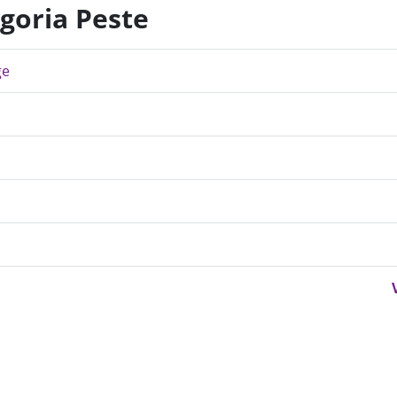
egoria Peste
ge