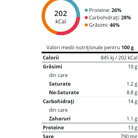
Proteine:
26%
202
Carbohidrați:
28%
kCal
Grăsimi:
46%
Valori medii nutriționale pentru
100 g
Calorii
845 kj / 202 kCal
Grăsimi
10 g
din care
Saturate
1.2 g
Ne-Saturate
8.8 g
Carbohidrați
14 g
din care
Zaharuri
1.1 g
Proteine
13 g
Sare
790 mg