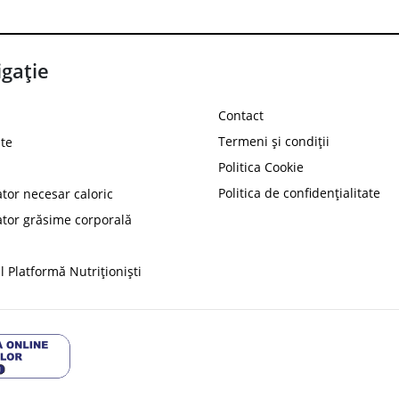
gație
Contact
Termeni și condiții
te
Politica Cookie
Politica de confidențialitate
ator necesar caloric
PROT
ator grăsime corporală
Ai
10%
reducere la
folosind codul
 Platformă Nutriționiști
Profită 