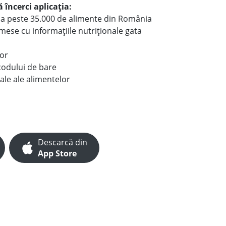
 încerci aplicația:
le a peste 35.000 de alimente din România
e mese cu informațiile nutriționale gata
lor
codului de bare
ale ale alimentelor
Descarcă din
App Store