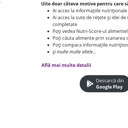
Uite doar câteva motive pentru care să
Ai acces la informațiile nutriționa
Ai acces la sute de rețete și idei d
completate
Poți vedea Nutri-Score-ul alimente
Poți căuta alimente prin scanarea 
Poți compara informațiile nutrițion
și multe multe altele...
Află mai multe detalii
Descarcă din
Google Play