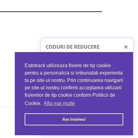
×
CODURI DE REDUCERE
Eatntrack utilizeaza fisiere de tip cookie
O41
MYPROTEIN
pentru a personaliza si imbunatati experienta
ta pe site-ul nostru. Prin continuarea navigarii
 orice comandă
Ai
40%
reducere la orice comandă
pe site-ul nostru confirmi acceptarea utilizarii
EATNTRACK
folosind codul
EATTRACK
fisierelor de tip cookie conform Politicii de
Cookie.
Afla mai multe
acum
Profită acum
Am Inteles!
Copyright © 2026 EAT & TRACK S.R.L