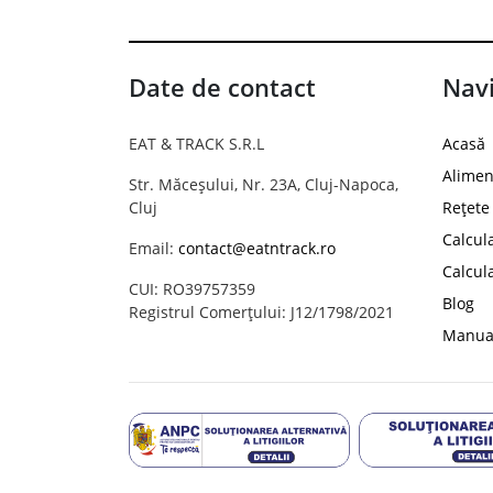
Date de contact
Navi
EAT & TRACK S.R.L
Acasă
Alimen
Str. Măceșului, Nr. 23A, Cluj-Napoca,
Cluj
Rețete
Calcul
Email:
contact@eatntrack.ro
Calcul
CUI: RO39757359
Blog
Registrul Comerțului: J12/1798/2021
Manual