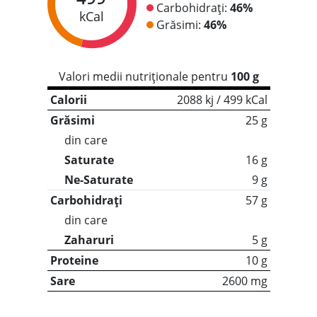
Carbohidrați:
46%
kCal
Grăsimi:
46%
Valori medii nutriționale pentru
100 g
Calorii
2088 kj / 499 kCal
Grăsimi
25 g
din care
Saturate
16 g
Ne-Saturate
9 g
Carbohidrați
57 g
din care
Zaharuri
5 g
Proteine
10 g
Sare
2600 mg