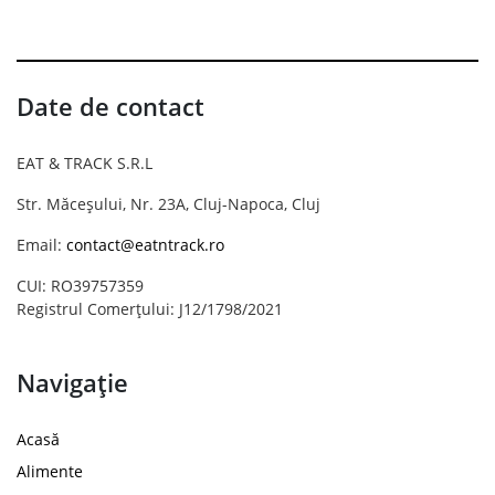
Date de contact
EAT & TRACK S.R.L
Str. Măceșului, Nr. 23A, Cluj-Napoca, Cluj
Email:
contact@eatntrack.ro
CUI: RO39757359
Registrul Comerțului: J12/1798/2021
Navigație
Acasă
Alimente