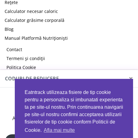
Rețete
Calculator necesar caloric
Calculator grăsime corporală
Blog
Manual Platformă Nutriționiști
Contact
Termeni și condiții
Politica Cookie
Politica de confidențialitate
×
CODURI DE REDUCERE
Eatntrack utilizeaza fisiere de tip cookie
MYPROTEIN
pentru a personaliza si imbunatati experienta
ta pe site-ul nostru. Prin continuarea navigarii
pe site-ul nostru confirmi acceptarea utilizarii
Ai
40%
reducere la orice comandă folosind codul
fisierelor de tip cookie conform Politicii de
EATTRACK
Cookie.
Afla mai multe