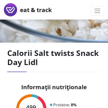
eat & track
Calorii Salt twists Snack
Day Lidl
Informații nutriționale
Proteine:
8%
499