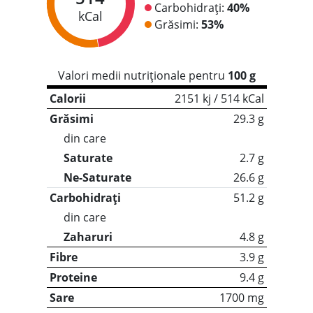
Carbohidrați:
40%
kCal
Grăsimi:
53%
Valori medii nutriționale pentru
100 g
Calorii
2151 kj / 514 kCal
Grăsimi
29.3 g
din care
Saturate
2.7 g
Ne-Saturate
26.6 g
Carbohidrați
51.2 g
din care
Zaharuri
4.8 g
Fibre
3.9 g
Proteine
9.4 g
Sare
1700 mg