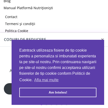
Blog
Manual Platformă Nutriționiști
Contact
Termeni și condiții
Politica Cookie
Politica de confidențialitate
×
CODURI DE REDUCERE
Eatntrack utilizeaza fisiere de tip cookie
MYPROTEIN
pentru a personaliza si imbunatati experienta
ta pe site-ul nostru. Prin continuarea navigarii
pe site-ul nostru confirmi acceptarea utilizarii
Ai
40%
reducere la orice comandă folosind codul
fisierelor de tip cookie conform Politicii de
EATTRACK
Cookie.
Afla mai multe
Profită acum
Am Inteles!
Copyright © 2026 EAT & TRACK S.R.L