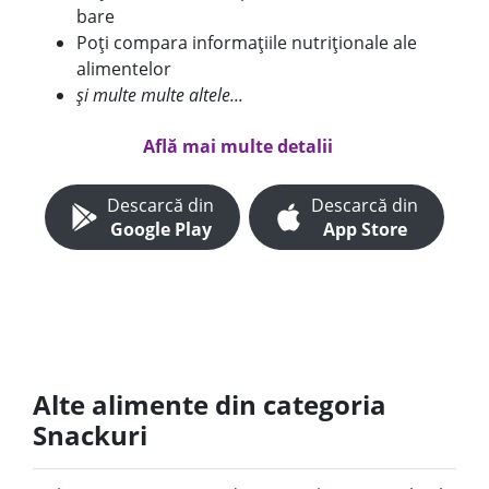
bare
Poți compara informațiile nutriționale ale
alimentelor
și multe multe altele...
Află mai multe detalii
Descarcă din
Descarcă din
Google Play
App Store
Alte alimente din categoria
Snackuri