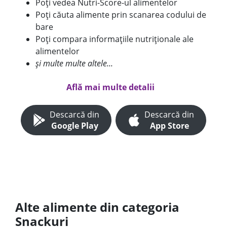
Poți vedea Nutri-Score-ul alimentelor
Poți căuta alimente prin scanarea codului de
bare
Poți compara informațiile nutriționale ale
alimentelor
și multe multe altele...
Află mai multe detalii
Descarcă din
Descarcă din
Google Play
App Store
Alte alimente din categoria
Snackuri