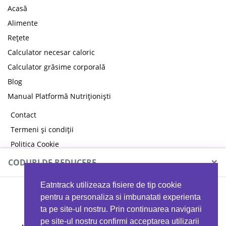
Acasă
Alimente
Rețete
Calculator necesar caloric
Calculator grăsime corporală
Blog
Manual Platformă Nutriționiști
Contact
Termeni și condiții
Politica Cookie
Politica de confidențialitate
×
CODURI DE REDUCERE
Eatntrack utilizeaza fisiere de tip cookie
MYPROTEIN
pentru a personaliza si imbunatati experienta
ta pe site-ul nostru. Prin continuarea navigarii
pe site-ul nostru confirmi acceptarea utilizarii