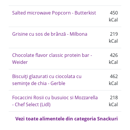
Salted microwave Popcorn - Butterkist
450
kCal
Grisine cu sos de brânză - Milbona
219
kCal
Chocolate flavor classic protein bar -
426
Weider
kCal
Biscuiți glazurati cu ciocolata cu
462
semințe de chia - Gerble
kCal
Focaccini Rosii cu busuioc si Mozzarella
218
- Chef Select (Lidl)
kCal
Vezi toate alimentele din categoria Snackuri