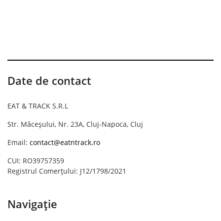
Date de contact
EAT & TRACK S.R.L
Str. Măceșului, Nr. 23A, Cluj-Napoca, Cluj
Email:
contact@eatntrack.ro
CUI: RO39757359
Registrul Comerțului: J12/1798/2021
Navigație