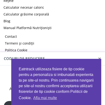
Rețete
Calculator necesar caloric
Calculator grăsime corporală
Blog
Manual Platformă Nutriționiști
Contact
Termeni și condiții
Politica Cookie
Politica de confidențialitate
×
CODURI DE REDUCERE
Eatntrack utilizeaza fisiere de tip cookie
MYPROTEIN
pentru a personaliza si imbunatati experienta
ta pe site-ul nostru. Prin continuarea navigarii
pe site-ul nostru confirmi acceptarea utilizarii
Ai
40%
reducere la orice comandă folosind codul
fisierelor de tip cookie conform Politicii de
EATTRACK
Cookie.
Afla mai multe