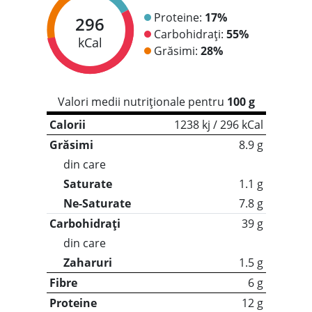
Proteine:
17%
296
Carbohidrați:
55%
kCal
Grăsimi:
28%
Valori medii nutriționale pentru
100 g
Calorii
1238 kj / 296 kCal
Grăsimi
8.9 g
din care
Saturate
1.1 g
Ne-Saturate
7.8 g
Carbohidrați
39 g
din care
Zaharuri
1.5 g
Fibre
6 g
Proteine
12 g