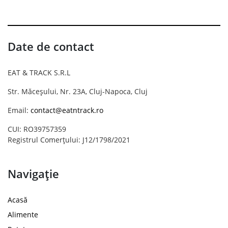
Date de contact
EAT & TRACK S.R.L
Str. Măceșului, Nr. 23A, Cluj-Napoca, Cluj
Email:
contact@eatntrack.ro
CUI: RO39757359
Registrul Comerțului: J12/1798/2021
Navigație
Acasă
Alimente