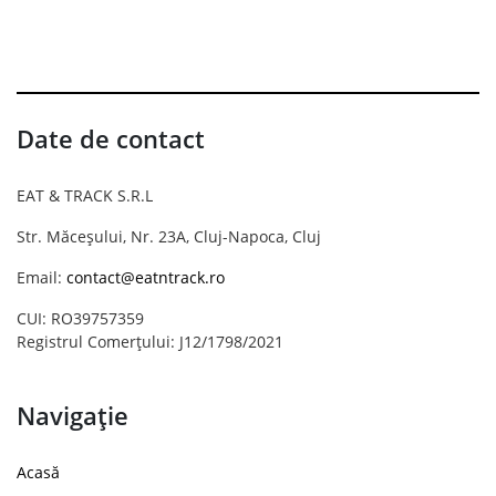
Date de contact
EAT & TRACK S.R.L
Str. Măceșului, Nr. 23A, Cluj-Napoca, Cluj
Email:
contact@eatntrack.ro
CUI: RO39757359
Registrul Comerțului: J12/1798/2021
Navigație
Acasă