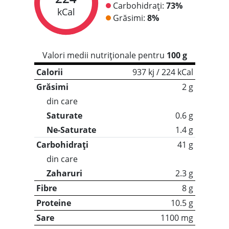
Carbohidrați:
73%
kCal
Grăsimi:
8%
Valori medii nutriționale pentru
100 g
Calorii
937 kj / 224 kCal
Grăsimi
2 g
din care
Saturate
0.6 g
Ne-Saturate
1.4 g
Carbohidrați
41 g
din care
Zaharuri
2.3 g
Fibre
8 g
Proteine
10.5 g
Sare
1100 mg