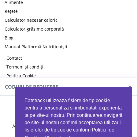
Alimente
Rețete
Calculator necesar caloric
Calculator grăsime corporală
Blog
Manual Platformă Nutriționiști
Contact
Termeni și condiții
Politica Cookie
Politica de confidențialitate
×
CODURI DE REDUCERE
Eatntrack utilizeaza fisiere de tip cookie
MYPROTEIN
pentru a personaliza si imbunatati experienta
ta pe site-ul nostru. Prin continuarea navigarii
pe site-ul nostru confirmi acceptarea utilizarii
Ai
40%
reducere la orice comandă folosind codul
fisierelor de tip cookie conform Politicii de
EATTRACK