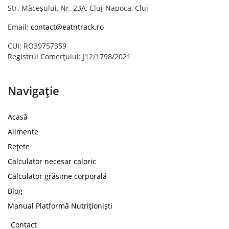
Str. Măceșului, Nr. 23A, Cluj-Napoca, Cluj
Email:
contact@eatntrack.ro
CUI: RO39757359
Registrul Comerțului: J12/1798/2021
Navigație
Acasă
Alimente
Rețete
Calculator necesar caloric
Calculator grăsime corporală
Blog
Manual Platformă Nutriționiști
Contact