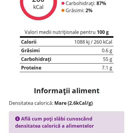
Carbohidrați:
87%
kCal
Grăsimi:
2%
Valori medii nutriționale pentru
100 g
Calorii
1088 kj / 260 kCal
Grăsimi
0.6 g
Carbohidrați
55 g
Proteine
7.1 g
Informații aliment
Densitatea calorică:
Mare (2.6kCal/g)
Află cum poți slăbi cunoscând
densitatea calorică a alimentelor