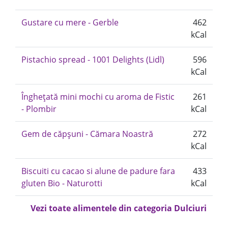
Gustare cu mere - Gerble
462
kCal
Pistachio spread - 1001 Delights (Lidl)
596
kCal
Înghețată mini mochi cu aroma de Fistic
261
- Plombir
kCal
Gem de căpșuni - Cămara Noastră
272
kCal
Biscuiti cu cacao si alune de padure fara
433
gluten Bio - Naturotti
kCal
Vezi toate alimentele din categoria Dulciuri