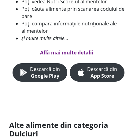
Poți vedea Nutri-Score-ul alimentelor
Poți căuta alimente prin scanarea codului de
bare
Poți compara informațiile nutriționale ale
alimentelor
și multe multe altele...
Află mai multe detalii
Descarcă din
Descarcă din
Google Play
App Store
Alte alimente din categoria
Dulciuri