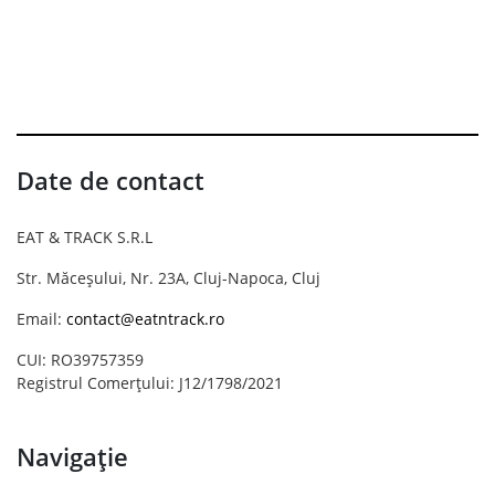
Date de contact
EAT & TRACK S.R.L
Str. Măceșului, Nr. 23A, Cluj-Napoca, Cluj
Email:
contact@eatntrack.ro
CUI: RO39757359
Registrul Comerțului: J12/1798/2021
Navigație