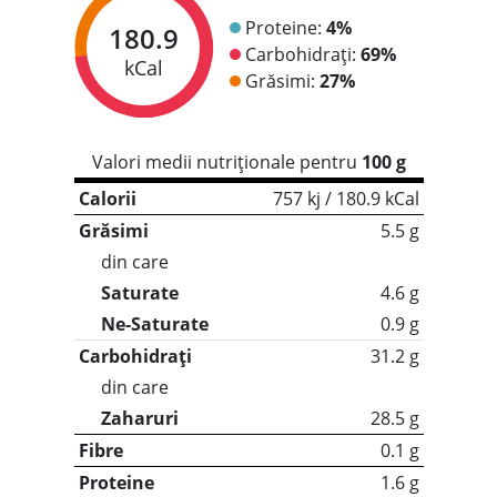
Proteine:
4%
180.9
Carbohidrați:
69%
kCal
Grăsimi:
27%
Valori medii nutriționale pentru
100 g
Calorii
757 kj / 180.9 kCal
Grăsimi
5.5 g
din care
Saturate
4.6 g
Ne-Saturate
0.9 g
Carbohidrați
31.2 g
din care
Zaharuri
28.5 g
Fibre
0.1 g
Proteine
1.6 g