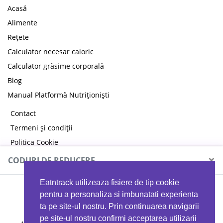
Acasă
Alimente
Rețete
Calculator necesar caloric
Calculator grăsime corporală
Blog
Manual Platformă Nutriționiști
Contact
Termeni și condiții
Politica Cookie
Politica de confidențialitate
×
CODURI DE REDUCERE
Eatntrack utilizeaza fisiere de tip cookie
MYPROTEIN
pentru a personaliza si imbunatati experienta
ta pe site-ul nostru. Prin continuarea navigarii
pe site-ul nostru confirmi acceptarea utilizarii