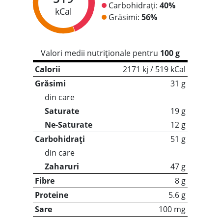
Carbohidrați:
40%
kCal
Grăsimi:
56%
Valori medii nutriționale pentru
100 g
Calorii
2171 kj / 519 kCal
Grăsimi
31 g
din care
Saturate
19 g
Ne-Saturate
12 g
Carbohidrați
51 g
din care
Zaharuri
47 g
Fibre
8 g
Proteine
5.6 g
Sare
100 mg