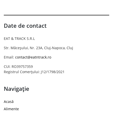
Date de contact
EAT & TRACK S.R.L
Str. Măceșului, Nr. 23A, Cluj-Napoca, Cluj
Email:
contact@eatntrack.ro
CUI: RO39757359
Registrul Comerțului: J12/1798/2021
Navigație
Acasă
Alimente