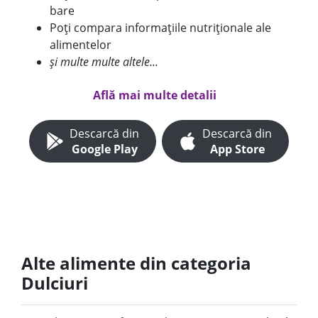
bare
Poți compara informațiile nutriționale ale
alimentelor
și multe multe altele...
Află mai multe detalii
Descarcă din
Descarcă din
Google Play
App Store
Alte alimente din categoria
Dulciuri