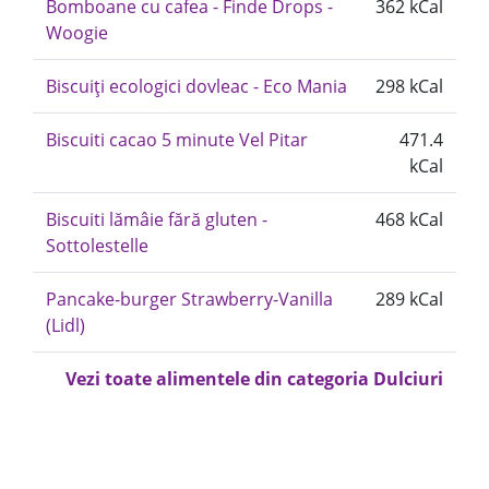
Bomboane cu cafea - Finde Drops -
362 kCal
Woogie
Biscuiți ecologici dovleac - Eco Mania
298 kCal
Biscuiti cacao 5 minute Vel Pitar
471.4
kCal
Biscuiti lămâie fără gluten -
468 kCal
Sottolestelle
Pancake-burger Strawberry-Vanilla
289 kCal
(Lidl)
Vezi toate alimentele din categoria Dulciuri