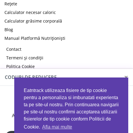
Rețete
Calculator necesar caloric
Calculator grăsime corporală
Blog
Manual Platformă Nutriționiști
Contact
Termeni și condiții
Politica Cookie
Politica de confidențialitate
×
CODURI DE REDUCERE
Eatntrack utilizeaza fisiere de tip cookie
MYPROTEIN
pentru a personaliza si imbunatati experienta
ta pe site-ul nostru. Prin continuarea navigarii
pe site-ul nostru confirmi acceptarea utilizarii
Ai
40%
reducere la orice comandă folosind codul
fisierelor de tip cookie conform Politicii de
EATTRACK
Cookie.
Afla mai multe