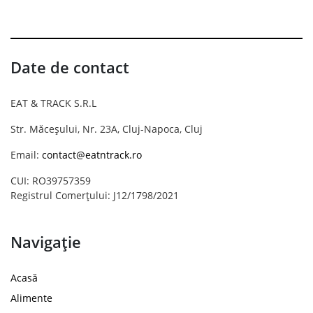
Date de contact
EAT & TRACK S.R.L
Str. Măceșului, Nr. 23A, Cluj-Napoca, Cluj
Email:
contact@eatntrack.ro
CUI: RO39757359
Registrul Comerțului: J12/1798/2021
Navigație
Acasă
Alimente