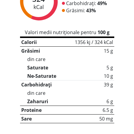
Carbohidrați:
49%
kCal
Grăsimi:
43%
Valori medii nutriționale pentru
100 g
Calorii
1356 kj / 324 kCal
Grăsimi
15 g
din care
Saturate
5 g
Ne-Saturate
10 g
Carbohidrați
39 g
din care
Zaharuri
6 g
Proteine
6.5 g
Sare
50 mg