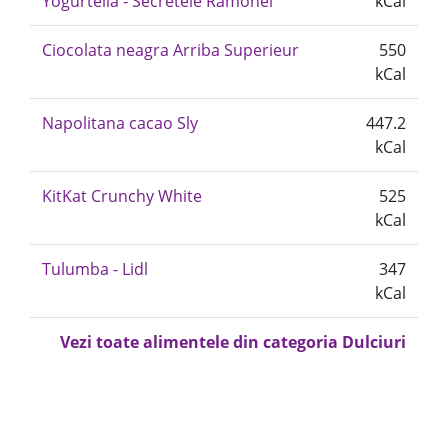
Yogurtella - Secretele Ramonei
kCal
Ciocolata neagra Arriba Superieur
550
kCal
Napolitana cacao Sly
447.2
kCal
KitKat Crunchy White
525
kCal
Tulumba - Lidl
347
kCal
Vezi toate alimentele din categoria Dulciuri