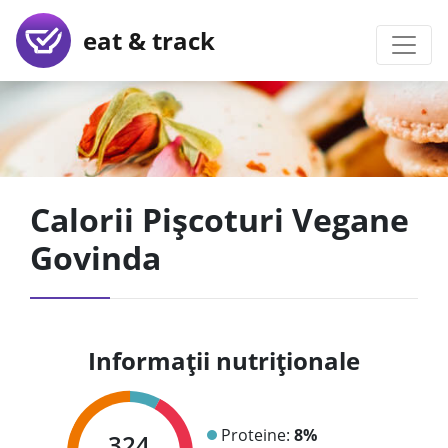
eat & track
Calorii Pișcoturi Vegane
Govinda
Informații nutriționale
Proteine:
8%
324