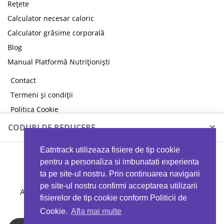
Rețete
Calculator necesar caloric
Calculator grăsime corporală
Blog
Manual Platformă Nutriționiști
Contact
Termeni și condiții
Politica Cookie
Politica de confidențialitate
×
CODURI DE REDUCERE
Eatntrack utilizeaza fisiere de tip cookie
MYPROTEIN
pentru a personaliza si imbunatati experienta
ta pe site-ul nostru. Prin continuarea navigarii
pe site-ul nostru confirmi acceptarea utilizarii
Ai
40%
reducere la orice comandă folosind codul
fisierelor de tip cookie conform Politicii de
EATTRACK
Cookie.
Afla mai multe