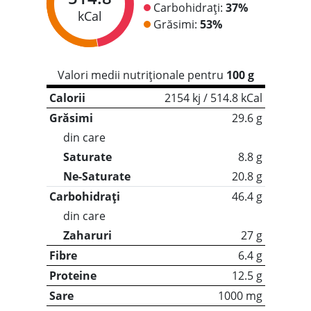
Carbohidrați:
37%
kCal
Grăsimi:
53%
Valori medii nutriționale pentru
100 g
Calorii
2154 kj / 514.8 kCal
Grăsimi
29.6 g
din care
Saturate
8.8 g
Ne-Saturate
20.8 g
Carbohidrați
46.4 g
din care
Zaharuri
27 g
Fibre
6.4 g
Proteine
12.5 g
Sare
1000 mg