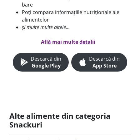
bare
Poți compara informațiile nutriționale ale
alimentelor
și multe multe altele...
Află mai multe detalii
Descarcă din
Descarcă din
Google Play
App Store
Alte alimente din categoria
Snackuri