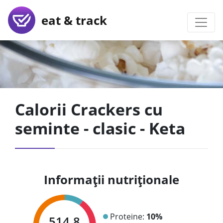
eat & track
Calorii Crackers cu
seminte - clasic - Keta
Informații nutriționale
Proteine:
10%
514.8