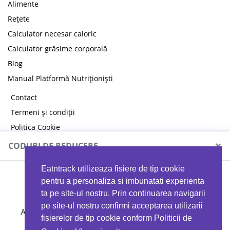
Alimente
Rețete
Calculator necesar caloric
Calculator grăsime corporală
Blog
Manual Platformă Nutriționiști
Contact
Termeni și condiții
Politica Cookie
Politica de confidențialitate
×
CODURI DE REDUCERE
Eatntrack utilizeaza fisiere de tip cookie
MYPROTEIN
pentru a personaliza si imbunatati experienta
ta pe site-ul nostru. Prin continuarea navigarii
pe site-ul nostru confirmi acceptarea utilizarii
Ai
40%
reducere la orice comandă folosind codul
fisierelor de tip cookie conform Politicii de
EATTRACK