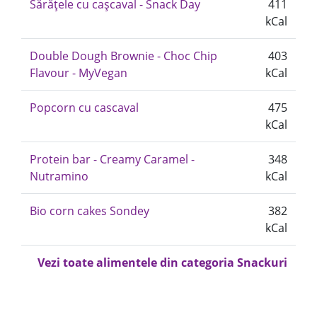
Sărățele cu cașcaval - Snack Day
411
kCal
Double Dough Brownie - Choc Chip
403
Flavour - MyVegan
kCal
Popcorn cu cascaval
475
kCal
Protein bar - Creamy Caramel -
348
Nutramino
kCal
Bio corn cakes Sondey
382
kCal
Vezi toate alimentele din categoria Snackuri