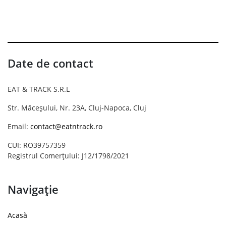
Date de contact
EAT & TRACK S.R.L
Str. Măceșului, Nr. 23A, Cluj-Napoca, Cluj
Email:
contact@eatntrack.ro
CUI: RO39757359
Registrul Comerțului: J12/1798/2021
Navigație
Acasă