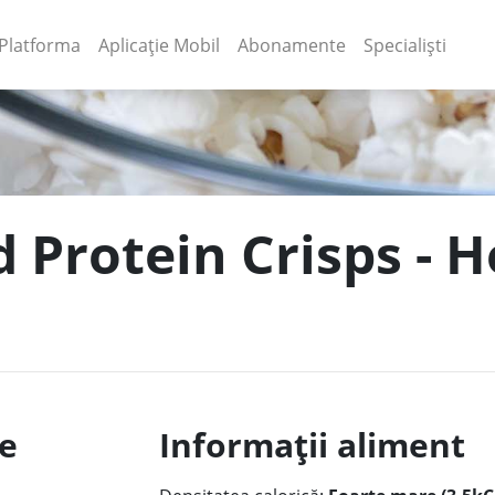
(current)
(current)
Platforma
Aplicație Mobil
Abonamente
Specialiști
 Protein Crisps - H
le
Informații aliment