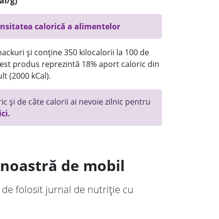
al/g)
nsitatea calorică a alimentelor
ackuri și conține 350 kilocalorii la 100 de
st produs reprezintă 18% aport caloric din
lt (2000 kCal).
c și de câte calorii ai nevoie zilnic pentru
ici.
a noastră de mobil
 de folosit jurnal de nutriție cu