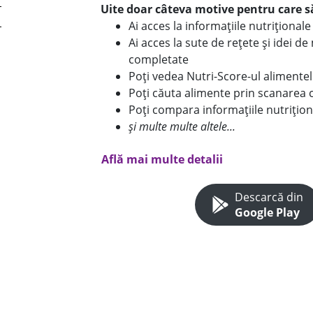
Uite doar câteva motive pentru care să
Ai acces la informațiile nutriționa
Ai acces la sute de rețete și idei d
completate
Poți vedea Nutri-Score-ul alimente
Poți căuta alimente prin scanarea 
Poți compara informațiile nutrițion
și multe multe altele...
Află mai multe detalii
Descarcă din
Google Play