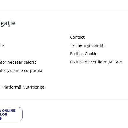
gație
Contact
Termeni și condiții
te
Politica Cookie
Politica de confidențialitate
ator necesar caloric
PROT
ator grăsime corporală
Ai
10%
reducere la
folosind codul
 Platformă Nutriționiști
Profită 