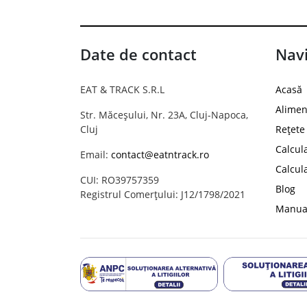
Date de contact
Navi
EAT & TRACK S.R.L
Acasă
Alimen
Str. Măceșului, Nr. 23A, Cluj-Napoca,
Cluj
Rețete
Calcul
Email:
contact@eatntrack.ro
Calcul
CUI: RO39757359
Blog
Registrul Comerțului: J12/1798/2021
Manual