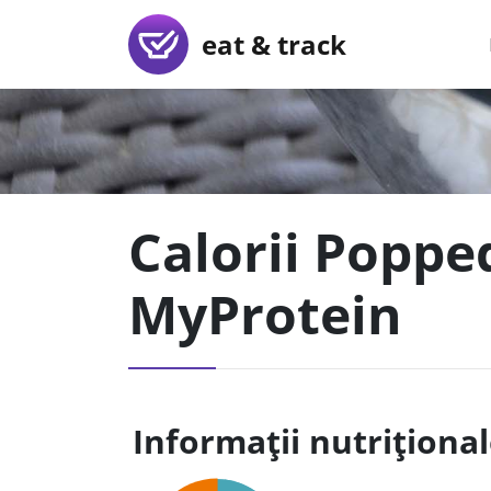
eat & track
Calorii Popped
MyProtein
Informații nutriționa