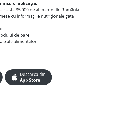
 încerci aplicația:
le a peste 35.000 de alimente din România
e mese cu informațiile nutriționale gata
lor
codului de bare
ale ale alimentelor
Descarcă din
App Store