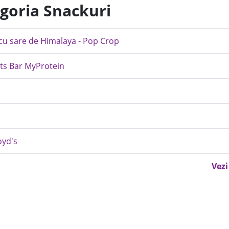
egoria Snackuri
 cu sare de Himalaya - Pop Crop
ts Bar MyProtein
oyd's
Vezi