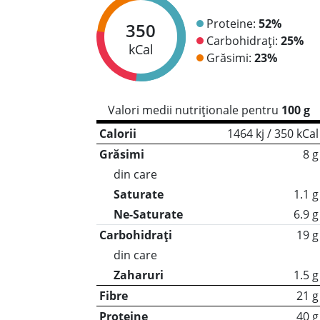
Proteine:
52%
350
Carbohidrați:
25%
kCal
Grăsimi:
23%
Valori medii nutriționale pentru
100 g
Calorii
1464 kj / 350 kCal
Grăsimi
8 g
din care
Saturate
1.1 g
Ne-Saturate
6.9 g
Carbohidrați
19 g
din care
Zaharuri
1.5 g
Fibre
21 g
Proteine
40 g