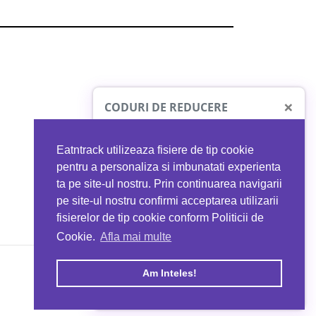
×
CODURI DE REDUCERE
Eatntrack utilizeaza fisiere de tip cookie
O41
MYPROTEIN
pentru a personaliza si imbunatati experienta
ta pe site-ul nostru. Prin continuarea navigarii
 orice comandă
Ai
40%
reducere la orice comandă
pe site-ul nostru confirmi acceptarea utilizarii
EATNTRACK
folosind codul
EATTRACK
fisierelor de tip cookie conform Politicii de
Cookie.
Afla mai multe
acum
Profită acum
Am Inteles!
Copyright © 2026 EAT & TRACK S.R.L