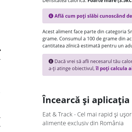
Densitatea calorică:
Foarte mare (3.5kC
Află cum poți slăbi cunoscând de
Acest aliment face parte din categoria Sn
grame. Consumul a 100 de grame din ace
cantitatea zilnică estimată pentru un adu
Dacă vrei să afli necesarul tău calori
a-ți atinge obiectivul,
îl poți calcula a
Încearcă și aplicați
Eat & Track - Cel mai rapid și ușor
alimente exclusiv din România