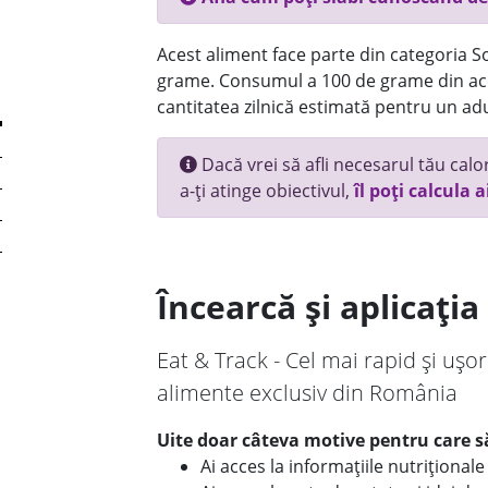
Acest aliment face parte din categoria Sos
grame. Consumul a 100 de grame din ace
cantitatea zilnică estimată pentru un adu
Dacă vrei să afli necesarul tău calori
a-ți atinge obiectivul,
îl poți calcula a
Încearcă și aplicați
Eat & Track - Cel mai rapid și ușor
alimente exclusiv din România
Uite doar câteva motive pentru care să
Ai acces la informațiile nutriționa