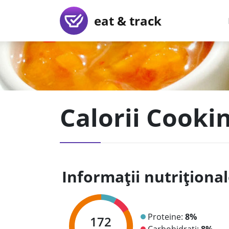
eat & track
Calorii Cooki
Informații nutriționa
Proteine:
8%
172
Carbohidrați:
8%