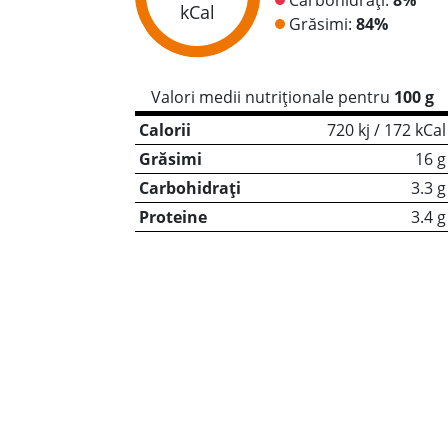
kCal
Grăsimi:
84%
Valori medii nutriționale pentru
100 g
Calorii
720 kj / 172 kCal
Grăsimi
16 g
Carbohidrați
3.3 g
Proteine
3.4 g