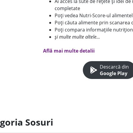
Ai acces la sute de rețete și idei d
completate
Poți vedea Nutri-Score-ul alimente
Poți căuta alimente prin scanarea 
Poți compara informațiile nutrițion
și multe multe altele...
Află mai multe detalii
Descarcă din
Google Play
goria Sosuri