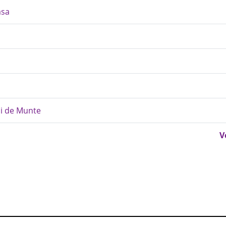
asa
nii de Munte
V