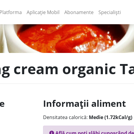
(current)
(current)
Platforma
Aplicație Mobil
Abonamente
Specialiști
ng cream organic Ta
le
Informații aliment
Densitatea calorică:
Medie (1.72kCal/g)
Află cum poți slăbi cunoscând de