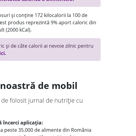
uri și conține 172 kilocalorii la 100 de
st produs reprezintă 9% aport caloric din
lt (2000 kCal).
c și de câte calorii ai nevoie zilnic pentru
ici.
a noastră de mobil
 de folosit jurnal de nutriție cu
 încerci aplicația:
le a peste 35.000 de alimente din România