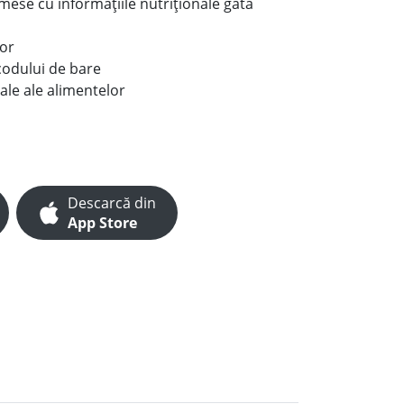
e mese cu informațiile nutriționale gata
lor
codului de bare
ale ale alimentelor
Descarcă din
App Store