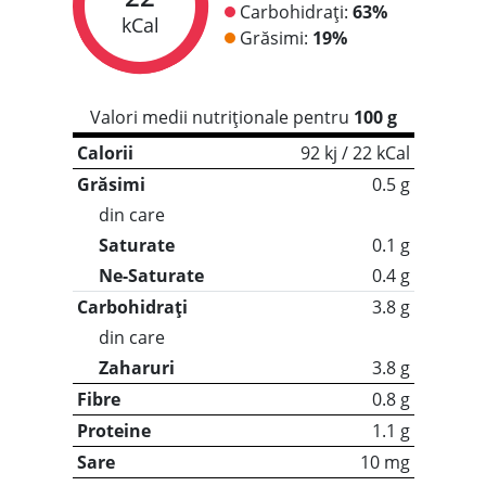
Carbohidrați:
63%
kCal
Grăsimi:
19%
Valori medii nutriționale pentru
100 g
Calorii
92 kj / 22 kCal
Grăsimi
0.5 g
din care
Saturate
0.1 g
Ne-Saturate
0.4 g
Carbohidrați
3.8 g
din care
Zaharuri
3.8 g
Fibre
0.8 g
Proteine
1.1 g
Sare
10 mg