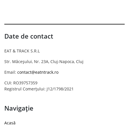
Date de contact
EAT & TRACK S.R.L
Str. Măceșului, Nr. 23A, Cluj-Napoca, Cluj
Email:
contact@eatntrack.ro
CUI: RO39757359
Registrul Comerțului: J12/1798/2021
Navigație
Acasă