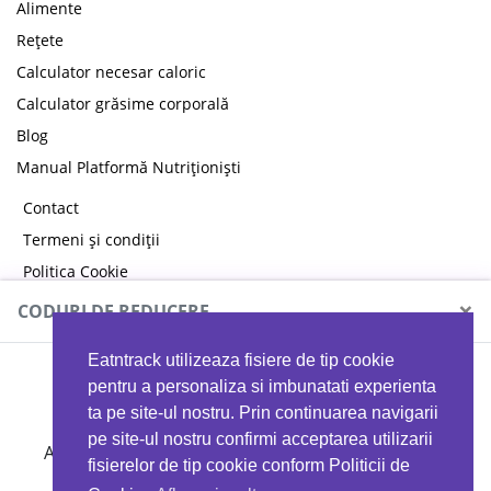
Alimente
Rețete
Calculator necesar caloric
Calculator grăsime corporală
Blog
Manual Platformă Nutriționiști
Contact
Termeni și condiții
Politica Cookie
Politica de confidențialitate
×
CODURI DE REDUCERE
Eatntrack utilizeaza fisiere de tip cookie
MYPROTEIN
pentru a personaliza si imbunatati experienta
ta pe site-ul nostru. Prin continuarea navigarii
pe site-ul nostru confirmi acceptarea utilizarii
Ai
40%
reducere la orice comandă folosind codul
fisierelor de tip cookie conform Politicii de
EATTRACK