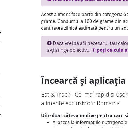
Acest aliment face parte din categoria Sos
grame. Consumul a 100 de grame din ace
cantitatea zilnică estimată pentru un adu
Dacă vrei să afli necesarul tău calori
a-ți atinge obiectivul,
îl poți calcula a
Încearcă și aplicați
Eat & Track - Cel mai rapid și ușor
alimente exclusiv din România
Uite doar câteva motive pentru care să
Ai acces la informațiile nutriționa