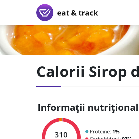
eat & track
Calorii Sirop 
Informații nutriționa
Proteine:
1%
310
Carbohidrați:
97%