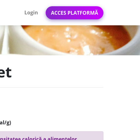
Login
ACCES PLATFORMĂ
et
al/g)
nsitatea calorică a alimentelor