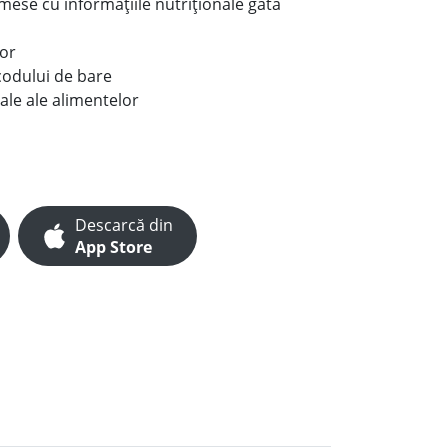
e mese cu informațiile nutriționale gata
lor
codului de bare
ale ale alimentelor
Descarcă din
App Store