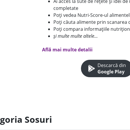
Ai acces la sute de rețete și idei d
completate
Poți vedea Nutri-Score-ul alimente
Poți căuta alimente prin scanarea 
Poți compara informațiile nutrițion
și multe multe altele...
Află mai multe detalii
Descarcă din
Google Play
goria Sosuri