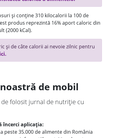
uri și conține 310 kilocalorii la 100 de
st produs reprezintă 16% aport caloric din
lt (2000 kCal).
c și de câte calorii ai nevoie zilnic pentru
ici.
a noastră de mobil
 de folosit jurnal de nutriție cu
 încerci aplicația:
le a peste 35.000 de alimente din România