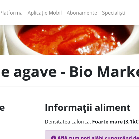
(current)
(current)
Platforma
Aplicație Mobil
Abonamente
Specialiști
de agave - Bio Mark
le
Informații aliment
Densitatea calorică:
Foarte mare (3.1kC
Află cum poți slăbi cunoscând de