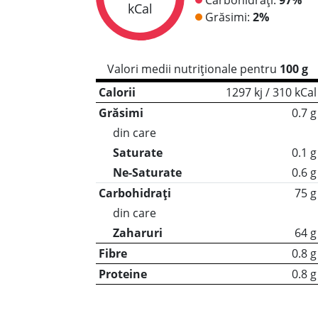
kCal
Grăsimi:
2%
Valori medii nutriționale pentru
100 g
Calorii
1297 kj / 310 kCal
Grăsimi
0.7 g
din care
Saturate
0.1 g
Ne-Saturate
0.6 g
Carbohidrați
75 g
din care
Zaharuri
64 g
Fibre
0.8 g
Proteine
0.8 g