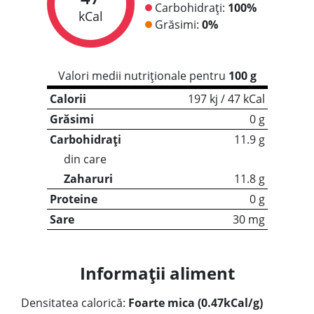
Carbohidrați:
100%
kCal
Grăsimi:
0%
Valori medii nutriționale pentru
100 g
Calorii
197 kj / 47 kCal
Grăsimi
0 g
Carbohidrați
11.9 g
din care
Zaharuri
11.8 g
Proteine
0 g
Sare
30 mg
Informații aliment
Densitatea calorică:
Foarte mica (0.47kCal/g)