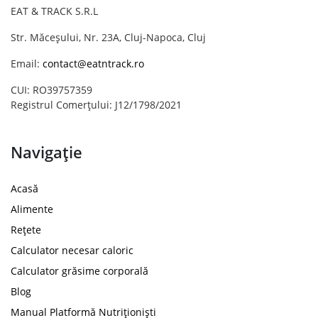
EAT & TRACK S.R.L
Str. Măceșului, Nr. 23A, Cluj-Napoca, Cluj
Email:
contact@eatntrack.ro
CUI: RO39757359
Registrul Comerțului: J12/1798/2021
Navigație
Acasă
Alimente
Rețete
Calculator necesar caloric
Calculator grăsime corporală
Blog
Manual Platformă Nutriționiști