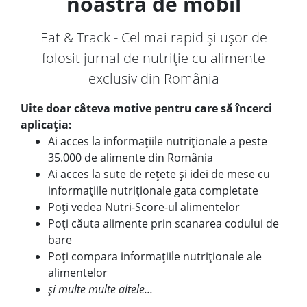
noastră de mobil
Eat & Track - Cel mai rapid și ușor de
folosit jurnal de nutriție cu alimente
exclusiv din România
Uite doar câteva motive pentru care să încerci
aplicația:
Ai acces la informațiile nutriționale a peste
35.000 de alimente din România
Ai acces la sute de rețete și idei de mese cu
informațiile nutriționale gata completate
Poți vedea Nutri-Score-ul alimentelor
Poți căuta alimente prin scanarea codului de
bare
Poți compara informațiile nutriționale ale
alimentelor
și multe multe altele...