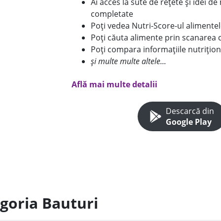
Ai acces la sute de rețete și idei d
completate
Poți vedea Nutri-Score-ul alimente
Poți căuta alimente prin scanarea 
Poți compara informațiile nutrițion
și multe multe altele...
Află mai multe detalii
Descarcă din
Google Play
egoria Bauturi