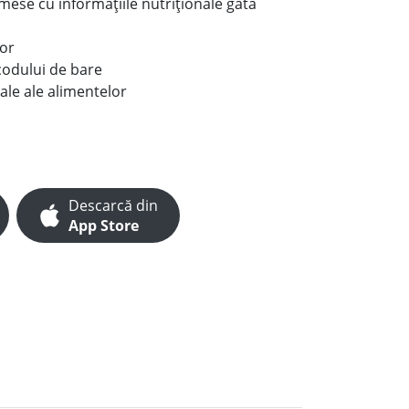
e mese cu informațiile nutriționale gata
lor
codului de bare
ale ale alimentelor
Descarcă din
App Store