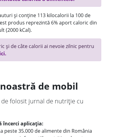
turi și conține 113 kilocalorii la 100 de
st produs reprezintă 6% aport caloric din
lt (2000 kCal).
c și de câte calorii ai nevoie zilnic pentru
ici.
a noastră de mobil
 de folosit jurnal de nutriție cu
 încerci aplicația:
le a peste 35.000 de alimente din România