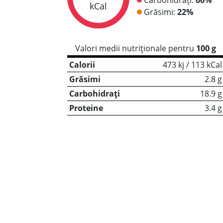
kCal
Grăsimi:
22%
Valori medii nutriționale pentru
100 g
Calorii
473 kj / 113 kCal
Grăsimi
2.8 g
Carbohidrați
18.9 g
Proteine
3.4 g