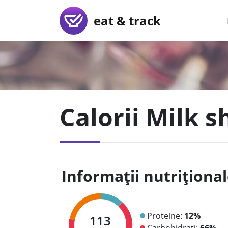
eat & track
Calorii Milk 
Informații nutriționa
Proteine:
12%
113
Carbohidrați:
66%