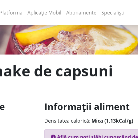
(current)
(current)
Platforma
Aplicație Mobil
Abonamente
Specialiști
shake de capsuni
le
Informații aliment
Densitatea calorică:
Mica (1.13kCal/g)
Află cum poți slăbi cunoscând de