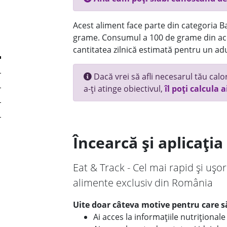
Acest aliment face parte din categoria Bau
grame. Consumul a 100 de grame din ace
cantitatea zilnică estimată pentru un adu
Dacă vrei să afli necesarul tău calori
a-ți atinge obiectivul,
îl poți calcula a
Încearcă și aplicați
Eat & Track - Cel mai rapid și ușor
alimente exclusiv din România
Uite doar câteva motive pentru care să
Ai acces la informațiile nutriționa