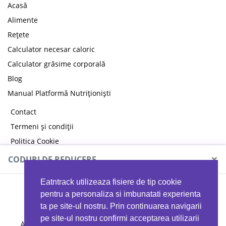
Acasă
Alimente
Rețete
Calculator necesar caloric
Calculator grăsime corporală
Blog
Manual Platformă Nutriționiști
Contact
Termeni și condiții
Politica Cookie
Politica de confidențialitate
×
CODURI DE REDUCERE
Eatntrack utilizeaza fisiere de tip cookie
MYPROTEIN
pentru a personaliza si imbunatati experienta
ta pe site-ul nostru. Prin continuarea navigarii
pe site-ul nostru confirmi acceptarea utilizarii
Ai
40%
reducere la orice comandă folosind codul