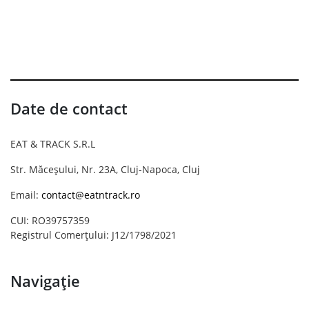
Date de contact
EAT & TRACK S.R.L
Str. Măceșului, Nr. 23A, Cluj-Napoca, Cluj
Email:
contact@eatntrack.ro
CUI: RO39757359
Registrul Comerțului: J12/1798/2021
Navigație