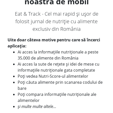
noastră de mobil
Eat & Track - Cel mai rapid și ușor de
folosit jurnal de nutriție cu alimente
exclusiv din România
Uite doar câteva motive pentru care să încerci
aplicația:
Ai acces la informațiile nutriționale a peste
35.000 de alimente din România
Ai acces la sute de rețete și idei de mese cu
informațiile nutriționale gata completate
Poți vedea Nutri-Score-ul alimentelor
Poți căuta alimente prin scanarea codului de
bare
Poți compara informațiile nutriționale ale
alimentelor
și multe multe altele...