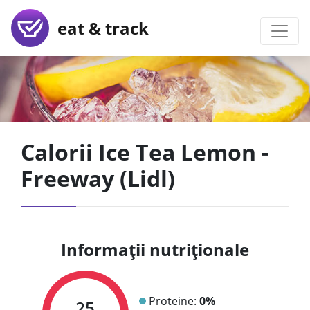
eat & track
Calorii Ice Tea Lemon -
Freeway (Lidl)
Informații nutriționale
Proteine:
0%
25