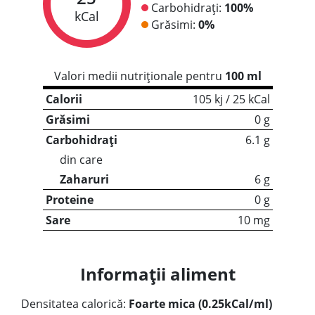
Carbohidrați:
100%
kCal
Grăsimi:
0%
Valori medii nutriționale pentru
100 ml
Calorii
105 kj / 25 kCal
Grăsimi
0 g
Carbohidrați
6.1 g
din care
Zaharuri
6 g
Proteine
0 g
Sare
10 mg
Informații aliment
Densitatea calorică:
Foarte mica (0.25kCal/ml)