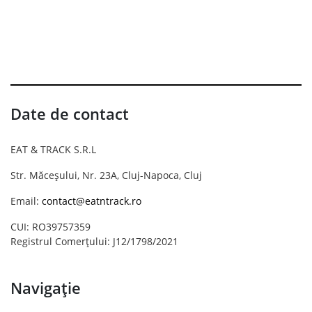
Date de contact
EAT & TRACK S.R.L
Str. Măceșului, Nr. 23A, Cluj-Napoca, Cluj
Email:
contact@eatntrack.ro
CUI: RO39757359
Registrul Comerțului: J12/1798/2021
Navigație