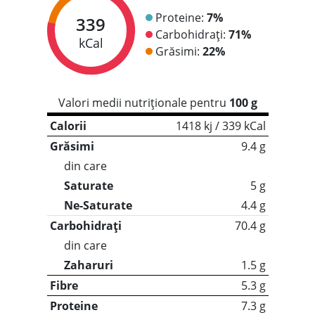
Proteine:
7%
339
Carbohidrați:
71%
kCal
Grăsimi:
22%
Valori medii nutriționale pentru
100 g
Calorii
1418 kj / 339 kCal
Grăsimi
9.4 g
din care
Saturate
5 g
Ne-Saturate
4.4 g
Carbohidrați
70.4 g
din care
Zaharuri
1.5 g
Fibre
5.3 g
Proteine
7.3 g