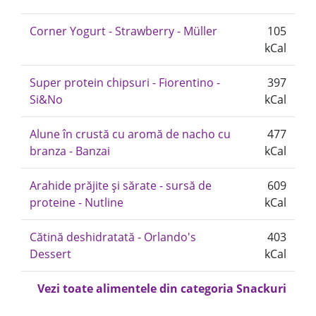
Corner Yogurt - Strawberry - Müller
105
kCal
Super protein chipsuri - Fiorentino -
397
Si&No
kCal
Alune în crustă cu aromă de nacho cu
477
branza - Banzai
kCal
Arahide prăjite și sărate - sursă de
609
proteine - Nutline
kCal
Cătină deshidratată - Orlando's
403
Dessert
kCal
Vezi toate alimentele din categoria Snackuri