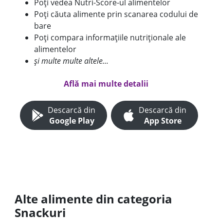
Poți vedea Nutri-Score-ul alimentelor
Poți căuta alimente prin scanarea codului de
bare
Poți compara informațiile nutriționale ale
alimentelor
și multe multe altele...
Află mai multe detalii
Descarcă din
Descarcă din
Google Play
App Store
Alte alimente din categoria
Snackuri