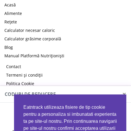
Acasă
Alimente
Rețete
Calculator necesar caloric
Calculator grăsime corporală
Blog
Manual Platformă Nutriționiști
Contact
Termeni și condiții
Politica Cookie
Politica de confidențialitate
×
CODURI DE REDUCERE
Eatntrack utilizeaza fisiere de tip cookie
MYPROTEIN
pentru a personaliza si imbunatati experienta
ta pe site-ul nostru. Prin continuarea navigarii
pe site-ul nostru confirmi acceptarea utilizarii