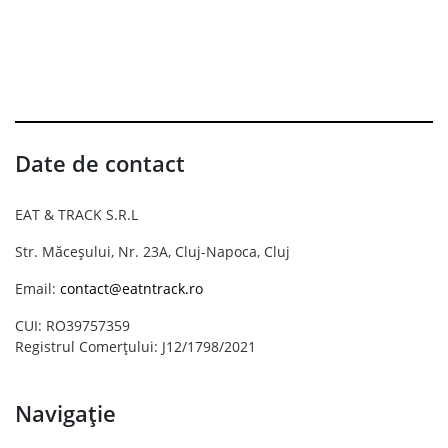
Date de contact
EAT & TRACK S.R.L
Str. Măceșului, Nr. 23A, Cluj-Napoca, Cluj
Email:
contact@eatntrack.ro
CUI: RO39757359
Registrul Comerțului: J12/1798/2021
Navigație