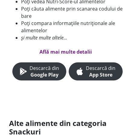
Poți vedea Nutri-Score-ul alimentelor
Poți căuta alimente prin scanarea codului de
bare
Poți compara informațiile nutriționale ale
alimentelor
și multe multe altele...
Află mai multe detalii
Descarcă din
Descarcă din
Google Play
App Store
Alte alimente din categoria
Snackuri