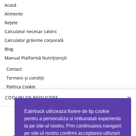
Acasă
Alimente
Rețete
Calculator necesar caloric
Calculator grăsime corporală
Blog
Manual Platformă Nutriționiști
Contact
Termeni și condiții
Politica Cookie
Politica de confidențialitate
×
CODURI DE REDUCERE
Eatntrack utilizeaza fisiere de tip cookie
MYPROTEIN
pentru a personaliza si imbunatati experienta
ta pe site-ul nostru. Prin continuarea navigarii
pe site-ul nostru confirmi acceptarea utilizarii