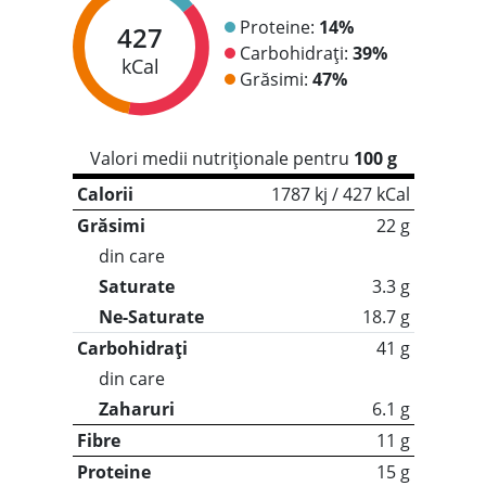
Proteine:
14%
427
Carbohidrați:
39%
kCal
Grăsimi:
47%
Valori medii nutriționale pentru
100 g
Calorii
1787 kj / 427 kCal
Grăsimi
22 g
din care
Saturate
3.3 g
Ne-Saturate
18.7 g
Carbohidrați
41 g
din care
Zaharuri
6.1 g
Fibre
11 g
Proteine
15 g