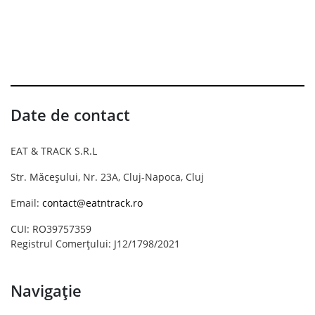
Date de contact
EAT & TRACK S.R.L
Str. Măceșului, Nr. 23A, Cluj-Napoca, Cluj
Email:
contact@eatntrack.ro
CUI: RO39757359
Registrul Comerțului: J12/1798/2021
Navigație