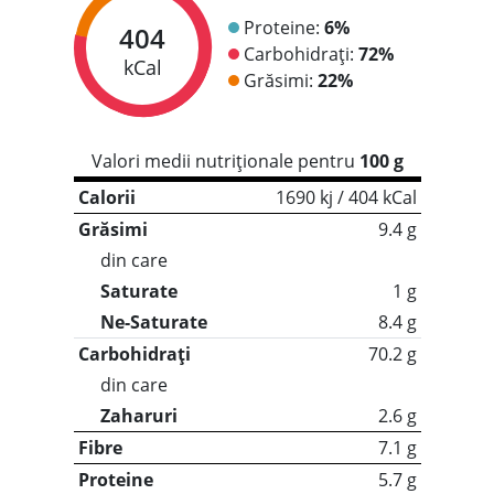
Proteine:
6%
404
Carbohidrați:
72%
kCal
Grăsimi:
22%
Valori medii nutriționale pentru
100 g
Calorii
1690 kj / 404 kCal
Grăsimi
9.4 g
din care
Saturate
1 g
Ne-Saturate
8.4 g
Carbohidrați
70.2 g
din care
Zaharuri
2.6 g
Fibre
7.1 g
Proteine
5.7 g