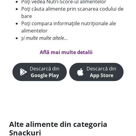
Poți vedea Nutri-Score-ul alimentelor
Poți căuta alimente prin scanarea codului de
bare
Poți compara informațiile nutriționale ale
alimentelor
și multe multe altele...
Află mai multe detalii
Descarcă din
Descarcă din
Google Play
App Store
Alte alimente din categoria
Snackuri