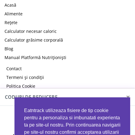
Acasă
Alimente
Rețete
Calculator necesar caloric
Calculator grăsime corporală
Blog
Manual Platformă Nutriționiști
Contact
Termeni și condiții
Politica Cookie
Politica de confidențialitate
×
CODURI DE REDUCERE
Eatntrack utilizeaza fisiere de tip cookie
MYPROTEIN
pentru a personaliza si imbunatati experienta
ta pe site-ul nostru. Prin continuarea navigarii
pe site-ul nostru confirmi acceptarea utilizarii